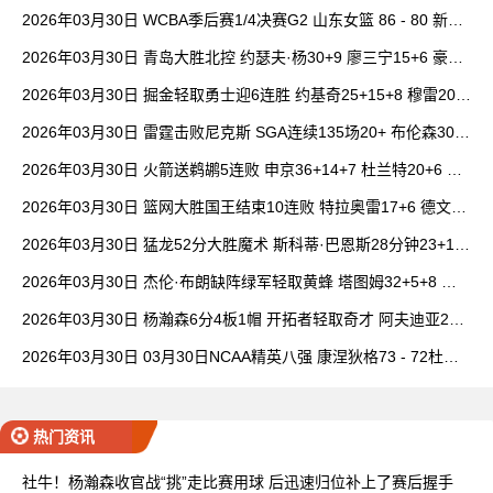
女篮 全场集锦
2026年03月30日 WCBA季后赛1/4决赛G2 山东女篮 86 - 80 新疆
女篮 全场集锦
2026年03月30日 青岛大胜北控 约瑟夫·杨30+9 廖三宁15+6 豪斯
14中1
2026年03月30日 掘金轻取勇士迎6连胜 约基奇25+15+8 穆雷20+
6+7 波津23分
2026年03月30日 雷霆击败尼克斯 SGA连续135场20+ 布伦森30分
唐斯15+18
2026年03月30日 火箭送鹈鹕5连败 申京36+14+7 杜兰特20+6 锡
安18分
2026年03月30日 篮网大胜国王结束10连败 特拉奥雷17+6 德文·
卡特20+8
2026年03月30日 猛龙52分大胜魔术 斯科蒂·巴恩斯28分钟23+15
班凯罗14中3
2026年03月30日 杰伦·布朗缺阵绿军轻取黄蜂 塔图姆32+5+8 普
理查德28+6+6
2026年03月30日 杨瀚森6分4板1帽 开拓者轻取奇才 阿夫迪亚20+
7+5 卡马拉23+7
2026年03月30日 03月30日NCAA精英八强 康涅狄格73 - 72杜克
全场集锦
热门资讯
社牛！杨瀚森收官战“挑”走比赛用球 后迅速归位补上了赛后握手