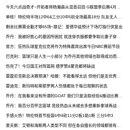
今天六点战奇才~开拓者将杨瀚森从混音召回 G联盟季后赛4月开
打
单核！特伦特半场12中6&三分10中5砍全场最高18分 队友无人上
双
剩余比赛需全勤才够65场~狼记：爱德华兹预计下场打独行侠复出
乔丹：我被好胜心的基因所困扰 就连穿衣服都要争取比妻子穿得
快
官方：狂热队球星克拉克将作为特殊嘉宾出席今日NBC赛前节目
巴克利：篮球只是人生一小部分 为乔丹其他领域也取得成功而自
豪
伤完了！今日国王对阵篮网 德罗赞&蒙克都将缺战
雷霆尼克斯总决赛预演？哈滕：不能看得太远 但他们是支优秀球
队
雷迪克：斯玛特和蒂耶罗两人伤情都处于每日观察的状态
乔丹：在我看来没有所谓的GOAT 我们只是汲取经验&推动比赛发
展
乔丹：我百分百怀念篮球 竞技热血从未褪去多想重新拿球再战一
场
手感火热！特伦特首节投篮6中4砍11分2板1助1断 三分5中3
里夫斯：艾顿和海斯两人类型不同 但在各自擅长的领域都很有效