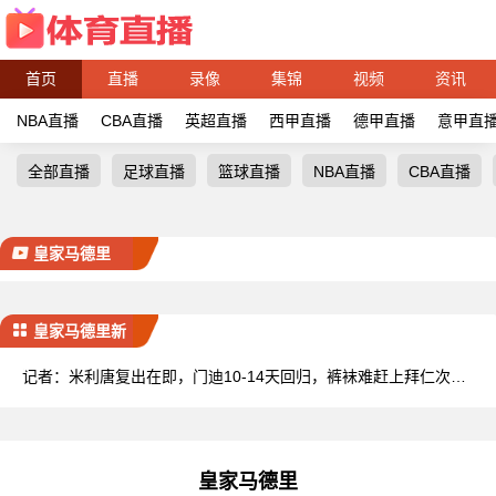
首页
直播
录像
集锦
视频
资讯
NBA直播
CBA直播
英超直播
西甲直播
德甲直播
意甲直
全部直播
足球直播
篮球直播
NBA直播
CBA直播
皇家马德里
皇家马德里新
闻
记者：米利唐复出在即，门迪10-14天回归，裤袜难赶上拜仁次回
合
皇家马德里