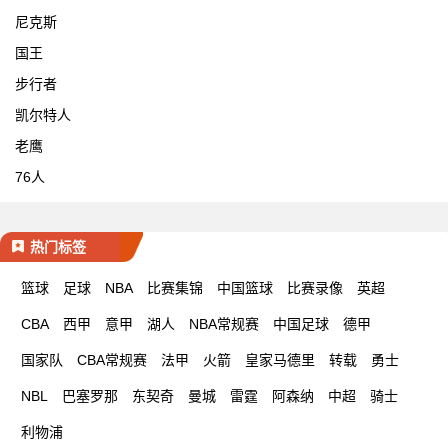
尼克斯
国王
步行者
凯尔特人
老鹰
76人
热门标签
篮球
足球
NBA
比赛集锦
中国篮球
比赛录像
英超
CBA
西甲
意甲
湖人
NBA常规赛
中国足球
德甲
国家队
CBA常规赛
法甲
火箭
皇家马德里
转载
勇士
NBL
巴塞罗那
东契奇
曼城
雷霆
阿森纳
中超
骑士
利物浦