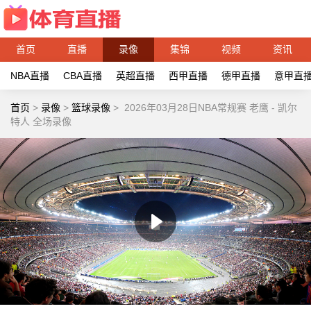
首页
直播
录像
集锦
视频
资讯
NBA直播
CBA直播
英超直播
西甲直播
德甲直播
意甲直
首页
>
录像
>
篮球录像
>
2026年03月28日NBA常规赛 老鹰 - 凯尔
特人 全场录像