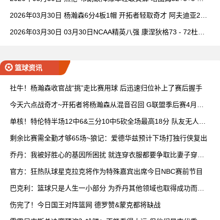
理查德28+6+6
2026年03月30日 杨瀚森6分4板1帽 开拓者轻取奇才 阿夫迪亚20+
7+5 卡马拉23+7
2026年03月30日 03月30日NCAA精英八强 康涅狄格73 - 72杜克
全场集锦
篮球资讯
社牛！杨瀚森收官战“挑”走比赛用球 后迅速归位补上了赛后握手
今天六点战奇才~开拓者将杨瀚森从混音召回 G联盟季后赛4月开
打
单核！特伦特半场12中6&三分10中5砍全场最高18分 队友无人上
双
剩余比赛需全勤才够65场~狼记：爱德华兹预计下场打独行侠复出
乔丹：我被好胜心的基因所困扰 就连穿衣服都要争取比妻子穿得
快
官方：狂热队球星克拉克将作为特殊嘉宾出席今日NBC赛前节目
巴克利：篮球只是人生一小部分 为乔丹其他领域也取得成功而自
豪
伤完了！今日国王对阵篮网 德罗赞&蒙克都将缺战