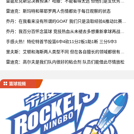
雷霆尼克斯总决赛预演？哈滕：不能看得太远 但他们是支优秀球
队
雷迪克：斯玛特和蒂耶罗两人伤情都处于每日观察的状态
乔丹：在我看来没有所谓的GOAT 我们只是汲取经验&推动比赛发
展
乔丹：我百分百怀念篮球 竞技热血从未褪去多想重新拿球再战一
场
手感火热！特伦特首节投篮6中4砍11分2板1助1断 三分5中3
里夫斯：艾顿和海斯两人类型不同 但在各自擅长的领域都很有效
率
雷迪克：高尔夫是我们队内很好的粘合剂 队员们能借此尽情放松
篮球视频