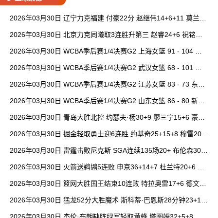
2026年03月30日 辽宁力克福建 付豪22分 赵继伟14+6+11 莫兰德
20+15 邹阳18+5
2026年03月30日 北京力克同曦取3连胜升第三 赵睿24+6 祝铭震1
9分 郭昊文缺阵
2026年03月30日 WCBA季后赛1/4决赛G2 上海女篮 91 - 104 四
川女篮 全场集锦
2026年03月30日 WCBA季后赛1/4决赛G2 武汉女篮 68 - 101 山
西女篮 全场集锦
2026年03月30日 WCBA季后赛1/4决赛G2 江苏女篮 83 - 73 东莞
女篮 全场集锦
2026年03月30日 WCBA季后赛1/4决赛G2 山东女篮 86 - 80 新疆
女篮 全场集锦
2026年03月30日 青岛大胜北控 约瑟夫·杨30+9 廖三宁15+6 豪斯
14中1
2026年03月30日 掘金轻取勇士迎6连胜 约基奇25+15+8 穆雷20+
6+7 波津23分
2026年03月30日 雷霆击败尼克斯 SGA连续135场20+ 布伦森30分
唐斯15+18
2026年03月30日 火箭送鹈鹕5连败 申京36+14+7 杜兰特20+6 锡
安18分
2026年03月30日 篮网大胜国王结束10连败 特拉奥雷17+6 德文·
卡特20+8
2026年03月30日 猛龙52分大胜魔术 斯科蒂·巴恩斯28分钟23+15
班凯罗14中3
2026年03月30日 杰伦·布朗缺阵绿军轻取黄蜂 塔图姆32+5+8 普