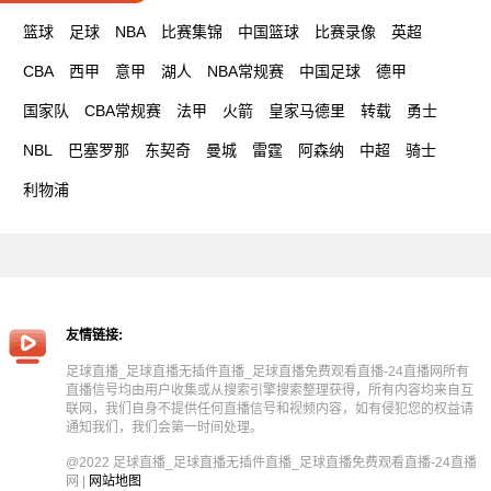
篮球
足球
NBA
比赛集锦
中国篮球
比赛录像
英超
CBA
西甲
意甲
湖人
NBA常规赛
中国足球
德甲
国家队
CBA常规赛
法甲
火箭
皇家马德里
转载
勇士
NBL
巴塞罗那
东契奇
曼城
雷霆
阿森纳
中超
骑士
利物浦
友情链接:
足球直播_足球直播无插件直播_足球直播免费观看直播-24直播网所有
直播信号均由用户收集或从搜索引擎搜索整理获得，所有内容均来自互
联网，我们自身不提供任何直播信号和视频内容，如有侵犯您的权益请
通知我们，我们会第一时间处理。
@2022 足球直播_足球直播无插件直播_足球直播免费观看直播-24直播
网 |
网站地图