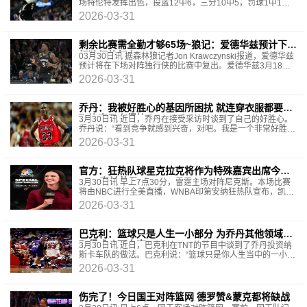
场特伦特发挥出色，投篮12中6，三分10中5，罚球1中1，
砍下18分2篮板2助攻1抢断，出现3次失误。
2026-03-31
剩余比赛需全勤才够65场~狼记：爱德华兹预计下场
打独行侠复出
03月30日讯 据森林狼记者Jon Krawczynski报道，爱德华兹
预计将在下场对阵独行侠的比赛中复出。爱德华兹3月18日
因右膝炎症一直缺席至今。爱德华兹本赛季至今
2026-03-31
乔丹：我被好胜心的基因所困扰 就连穿衣服都要争
取比妻子穿得快
3月30日讯 近日，乔丹在接受采访时谈到了自己的好胜心。
乔丹说：“看到竞争就感到兴奋，对吧。我是一个非常好胜的
人，100%如此。我觉得这是一种诅咒，被这种好胜的
2026-03-31
官方：狂热队球星克拉克将作为特殊嘉宾出席今日
NBC赛前节目
3月30日讯 早上7点30分，雷霆主场对阵尼克斯。本场比赛
将由NBC进行全美直播，WNBA印第安纳狂热队宣布，凯特
琳·克拉克将作为特殊嘉宾出席NBC的赛前节目《Basket
2026-03-31
巴克利：篮球只是人生一小部分 为乔丹其他领域也
取得成功而自豪
3月30日讯 近日，巴克利在TNT的节目中谈到了乔丹投资纳
斯卡车队的做法。巴克利说：“篮球只是你人生当中的一小部
分，无论你球打得有多好，你都得在还年轻的时候就
2026-03-31
伤完了！今日国王对阵篮网 德罗赞&蒙克都将缺战