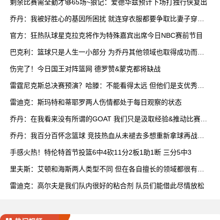
剩余比赛需全勤才够65场~狼记：爱德华兹预计下场打独行侠复出
乔丹：我被好胜心的基因所困扰 就连穿衣服都要争取比妻子穿得
快
官方：狂热队球星克拉克将作为特殊嘉宾出席今日NBC赛前节目
巴克利：篮球只是人生一小部分 为乔丹其他领域也取得成功而自
豪
伤完了！今日国王对阵篮网 德罗赞&蒙克都将缺战
雷霆尼克斯总决赛预演？哈滕：不能看得太远 但他们是支优秀球
队
雷迪克：斯玛特和蒂耶罗两人伤情都处于每日观察的状态
乔丹：在我看来没有所谓的GOAT 我们只是汲取经验&推动比赛发
展
乔丹：我百分百怀念篮球 竞技热血从未褪去多想重新拿球再战一
场
手感火热！特伦特首节投篮6中4砍11分2板1助1断 三分5中3
里夫斯：艾顿和海斯两人类型不同 但在各自擅长的领域都很有效
率
雷迪克：高尔夫是我们队内很好的粘合剂 队员们能借此尽情放松