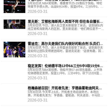
三分5中3
3月30日讯 NBA常规赛，雄鹿首节25-29落后于快船。特伦
特首节手感火热，出战9分24秒，投篮6中4，三分5中3，砍
下11分2篮板1助攻1抢断。
2026-03-31
里夫斯：艾顿和海斯两人类型不同 但在各自擅长的
领域都很有效率
3月30日讯 今日，湖人后卫里夫斯接受了采访。谈到球队内
线艾顿和海斯两人的区别，里夫斯说道：“他们两位是不一样
的球员，但在各自擅长的领域效率都很高，在任何的
2026-03-31
雷迪克：高尔夫是我们队内很好的粘合剂 队员们能
借此尽情放松
3月30日讯 今日，湖人主帅雷迪克接受了采访。谈到高尔夫
是如何让团队变得更团结时，雷迪克说道：“这很有趣，因为
我刚进NBA那时候没多少人打高尔夫，可能是在泡泡园
2026-03-31
稳定发挥！伦纳德半场12中6&三分5中3砍15分8篮
板带队领先
3月30日讯 NBA常规赛，快船半场57-46领先雄鹿。上半场
伦纳德稳定发挥，投篮11中6，三分4中3，砍下15分8篮
板，其中3个前场篮板。
2026-03-31
杨瀚森被召回！开拓者先发：亨德森霍勒迪阿夫迪
亚卡马拉克林根
3月30日讯 今天早上6点，开拓者主场迎战奇才。本场比
赛，开拓者先发为：亨德森、霍勒迪、阿夫迪亚、卡马拉、
克林根。据主帅斯普利特表示罗威（背部）出战比赛。同时
2026-03-31