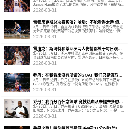
3月30日讯 早上6点，国王客场对阵篮网。赛前，国王队记
James Ham报道了球队的最新伤情，其中德罗赞（右腿筋酸
痛）和蒙克（右肩挫伤）都将缺席本场比赛。
2026-03-31
雷霆尼克斯总决赛预演？哈滕：不能看得太远 但他
们是支优秀球队
3月30日讯 今日，雷霆内线哈滕接受了采访。谈到今天雷霆
对阵尼克斯的比赛是否为总决赛的预演时，哈滕说道：“我觉
得你们不应该看得太远。总的来看，我认为他们是
2026-03-31
雷迪克：斯玛特和蒂耶罗两人伤情都处于每日观察
的状态
3月30日讯 今日，湖人主帅雷迪克在训练后接受了采访。在
谈到球队目前伤员的情况时，雷迪克表示，目前斯玛特和蒂
耶罗两人都是处于每日观察的状态。斯玛特因右脚
2026-03-31
乔丹：在我看来没有所谓的GOAT 我们只是汲取经
验&推动比赛发展
3月30日讯 近日，乔丹在接受CBS的专访时谈到了自己对
GOAT的看法。乔丹说道：“没有所谓的GOAT。在我看来，
我们只是从其他人、其他运动员身上汲取经验。我们从其
2026-03-31
乔丹：我百分百怀念篮球 竞技热血从未褪去多想重
新拿球再战一场
3月30日讯 近日，乔丹接受了CBS的专访。当被问及是否依
旧热爱、怀念篮球时，乔丹表示：“百分之百怀念。不是一点
点想念，篮球早已是我生命中举足轻重的一部分。我
2026-03-31
手感火热！特伦特首节投篮6中4砍11分2板1助1断