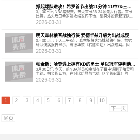
撑起球队进攻！希罗首节出战11分钟 11中7&三分6
中2轰下16分
3月30日讯 NBA常规赛，热火首节36-34领先步行者。首节
比赛，热火后卫希罗进攻端发挥不错，里突外投撑起球队得
分重任，他出战11分钟，11中7，三分6中2砍下16分1篮
2026-03-31
板。
明天森林狼客战独行侠 爱德华兹升级为出战成疑
3月30日讯 明天上午8点，森林狼将客场挑战独行侠。根据
球队伤病报告显示，爱德华兹（右膝炎症）出战成疑。因右
膝炎症，爱德华兹从3月18日一直缺席至今。
2026-03-31
帕金斯：哈登遇上拥有KD的勇士 单以冠军评判他和
韦德地位不公平
3月30日讯 今天，前NBA球员帕金斯在节目中谈到了哈登和
韦德。帕金斯认为，在对比哈登与韦德（3个总冠军）的历
史地位时，单纯以总冠军戒指评判并不公平，因为哈登巅峰
2026-03-31
1
2
3
4
5
6
7
8
9
10
下一页
尾页