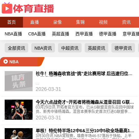
首页
直播
录像
集锦
视频
资讯
NBA直播
CBA直播
英超直播
西甲直播
德甲直播
意甲直
全部资讯
NBA资讯
中超资讯
英超资讯
德甲资讯
NBA
社牛！杨瀚森收官战“挑”走比赛用球 后迅速归位补
上了赛后握手
2026-03-31
今天六点战奇才~开拓者将杨瀚森从混音召回 G联盟
季后赛4月开打
03月29日讯 开拓者官方宣布，已从G联盟混音队召回中国球
员、新秀中锋杨瀚森。混音本赛季队史首次打进G联盟季后
赛，G联盟季后赛将于4月1日开打，混音首场比赛将
2026-03-31
单核！特伦特半场12中6&三分10中5砍全场最高18
分 队友无人上双
3月30日讯 NBA常规赛，雄鹿半场46-57落后于快船。上半