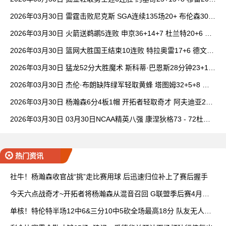
6+7 波津23分
2026年03月30日 雷霆击败尼克斯 SGA连续135场20+ 布伦森30分
唐斯15+18
2026年03月30日 火箭送鹈鹕5连败 申京36+14+7 杜兰特20+6 锡
安18分
2026年03月30日 篮网大胜国王结束10连败 特拉奥雷17+6 德文·
卡特20+8
2026年03月30日 猛龙52分大胜魔术 斯科蒂·巴恩斯28分钟23+15
班凯罗14中3
2026年03月30日 杰伦·布朗缺阵绿军轻取黄蜂 塔图姆32+5+8 普
理查德28+6+6
2026年03月30日 杨瀚森6分4板1帽 开拓者轻取奇才 阿夫迪亚20+
7+5 卡马拉23+7
2026年03月30日 03月30日NCAA精英八强 康涅狄格73 - 72杜克
全场集锦
热门资讯
社牛！杨瀚森收官战“挑”走比赛用球 后迅速归位补上了赛后握手
今天六点战奇才~开拓者将杨瀚森从混音召回 G联盟季后赛4月开
打
单核！特伦特半场12中6&三分10中5砍全场最高18分 队友无人上
双