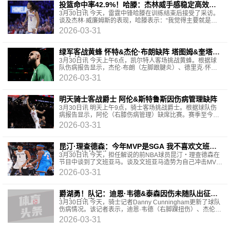
投篮命中率42.9%！哈滕：杰林威手感稳定高效打
出了自信心
3月30日讯 今天，雷霆中锋哈滕在训练结束后接受了采访。
谈及杰林·威廉姆斯的表现，哈滕表示：“我觉得主要就是他
的投篮进步了，这是最关键的一点。他现在手感稳
2026-03-31
绿军客战黄蜂 怀特&杰伦·布朗缺阵 塔图姆&奎塔可
以出战
3月30日讯 今天上午6点，凯尔特人客场挑战黄蜂。根据球
队伤病报告显示，杰伦·布朗（左脚跟腱炎）、德里克·怀特
（右膝挫伤）缺席比赛。塔图姆（右脚跟腱修复术后管
2026-03-31
理）、
明天骑士客战爵士 阿伦&斯特鲁斯因伤病管理缺阵
3月30日讯 明天上午9点，骑士客场挑战爵士。根据球队伤
病报告显示，阿伦（右膝伤病管理）缺席比赛。赛季至今，
阿伦场均得到15.3分8.5篮板1.9助攻1抢断0.9盖帽。同时
2026-03-31
昆汀·理查德森：今年MVP是SGA 我不喜欢文班为
自己造势的行为
3月30日讯 今天，担任解说的前NBA球员昆汀・理查德森在
节目中谈到了文班亚马。谈及文班亚马造势为自己冲击MVP
拉票，理查德森表示：“文班亚马的一切我都很欣赏，
2026-03-31
爵湖勇！队记：迪恩·韦德&泰森因伤未随队出征将
缺席三连客
3月30日讯 今天，骑士记者Danny Cunningham更新了球队
伤病情况。该记者表示，迪恩·韦德（右脚踝扭伤）、杰伦·
泰森（左脚大脚趾骨挫伤）将缺席球队接下来的三连客。
2026-03-31