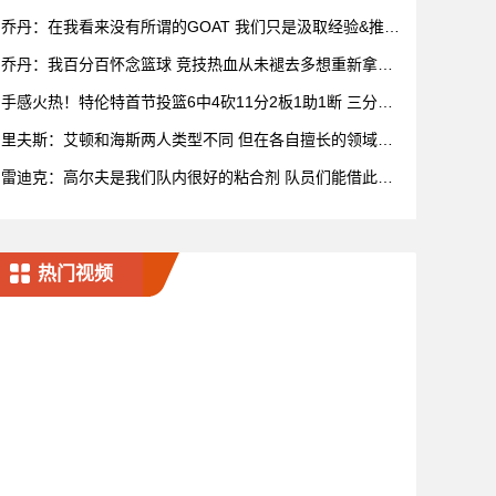
乔丹：在我看来没有所谓的GOAT 我们只是汲取经验&推动
比赛发展
乔丹：我百分百怀念篮球 竞技热血从未褪去多想重新拿球
再战一场
手感火热！特伦特首节投篮6中4砍11分2板1助1断 三分5
中3
里夫斯：艾顿和海斯两人类型不同 但在各自擅长的领域都
很有效率
雷迪克：高尔夫是我们队内很好的粘合剂 队员们能借此尽
情放松
热门视频