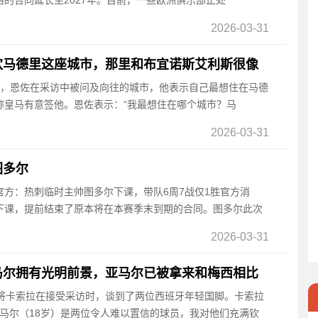
的合同延长至2027年。目前，一些欧洲俱乐部正处
2026-03-31
欢马德里这座城市，那里和布宜诺斯艾利斯很像
消息，恩佐在采访中被问及向往的城市，他表示自己最想住在马德
称皇马有意签他。恩佐表示：“我最想住在哪个城市？马
2026-03-31
图多尔
方：热刺临时主帅图多尔下课，带队6周7战仅1胜官方消
下课，提前结束了原本将在本赛季末到期的合同。图多尔此次
2026-03-31
马尔拥有光明前景，亚马尔已被拿来和梅西相比
牙老将卡索拉在接受采访时，谈到了两位西班牙年轻国脚。卡索拉
亚马尔（18岁）是两位令人难以置信的球员，我对他们充满钦