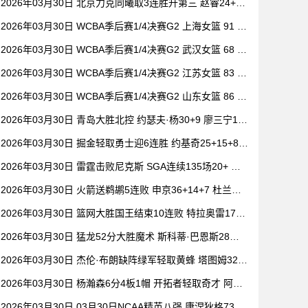
2026年03月30日 北京力克同曦取3连胜升第三 赵睿24+6
祝铭震19分 郭昊文缺阵
2026年03月30日 WCBA季后赛1/4决赛G2 上海女篮 91 -
104 四川女篮 全场集锦
2026年03月30日 WCBA季后赛1/4决赛G2 武汉女篮 68 -
101 山西女篮 全场集锦
2026年03月30日 WCBA季后赛1/4决赛G2 江苏女篮 83 -
73 东莞女篮 全场集锦
2026年03月30日 WCBA季后赛1/4决赛G2 山东女篮 86 -
80 新疆女篮 全场集锦
2026年03月30日 青岛大胜北控 约瑟夫·杨30+9 廖三宁15
+6 豪斯14中1
2026年03月30日 掘金轻取勇士迎6连胜 约基奇25+15+8
穆雷20+6+7 波津23分
2026年03月30日 雷霆击败尼克斯 SGA连续135场20+ 布
伦森30分 唐斯15+18
2026年03月30日 火箭送鹈鹕5连败 申京36+14+7 杜兰特2
0+6 锡安18分
2026年03月30日 篮网大胜国王结束10连败 特拉奥雷17+6
德文·卡特20+8
2026年03月30日 猛龙52分大胜魔术 斯科蒂·巴恩斯28分
钟23+15 班凯罗14中3
2026年03月30日 杰伦·布朗缺阵绿军轻取黄蜂 塔图姆32+
5+8 普理查德28+6+6
2026年03月30日 杨瀚森6分4板1帽 开拓者轻取奇才 阿夫
迪亚20+7+5 卡马拉23+7
2026年03月30日 03月30日NCAA精英八强 康涅狄格73 -