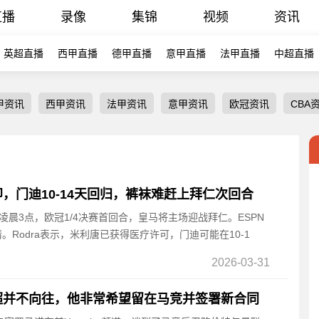
直播
录像
集锦
视频
资讯
英超直播
西甲直播
德甲直播
意甲直播
法甲直播
中超直播
甲资讯
西甲资讯
法甲资讯
意甲资讯
欧冠资讯
CBA
，门迪10-14天回归，裤袜难赶上拜仁次回合
8日凌晨3点，欧冠1/4决赛首回合，皇马将主场迎战拜仁。ESPN
情。Rodra表示，米利唐已获得医疗许可，门迪可能在10-1
2026-03-31
超并不向往，他非常希望留在马竞并签署新合同