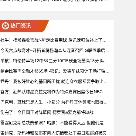
72杜克 全场集锦
热门资讯
社牛！杨瀚森收官战“挑”走比赛用球 后迅速归位补上了赛
后握手
今天六点战奇才~开拓者将杨瀚森从混音召回 G联盟季后赛
4月开打
单核！特伦特半场12中6&三分10中5砍全场最高18分 队友
无人上双
剩余比赛需全勤才够65场~狼记：爱德华兹预计下场打独行
侠复出
乔丹：我被好胜心的基因所困扰 就连穿衣服都要争取比妻
子穿得快
官方：狂热队球星克拉克将作为特殊嘉宾出席今日NBC赛
前节目
巴克利：篮球只是人生一小部分 为乔丹其他领域也取得成
功而自豪
伤完了！今日国王对阵篮网 德罗赞&蒙克都将缺战
雷霆尼克斯总决赛预演？哈滕：不能看得太远 但他们是支
优秀球队
雷迪克：斯玛特和蒂耶罗两人伤情都处于每日观察的状态