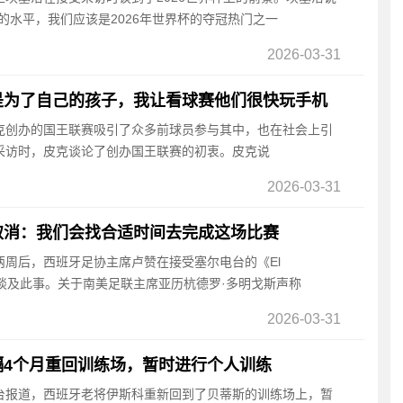
的水平，我们应该是2026年世界杯的夺冠热门之一
2026-03-31
是为了自己的孩子，我让看球赛他们很快玩手机
皮克创办的国王联赛吸引了众多前球员参与其中，也在社会上引
采访时，皮克谈论了创办国王联赛的初衷。皮克说
2026-03-31
取消：我们会找合适时间去完成这场比赛
消两周后，西班牙足协主席卢赞在接受塞尔电台的《El
再次谈及此事。关于南美足联主席亚历杭德罗·多明戈斯声称
2026-03-31
隔4个月重回训练场，暂时进行个人训练
电台报道，西班牙老将伊斯科重新回到了贝蒂斯的训练场上，暂