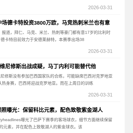
2026-03-31
中场德卡特投资3800万欧，马竞热刺米兰也有意
报》报道，拜仁、马竞、米兰、热刺等豪门都有意17岁的比利时
·德卡特目前效力于安德莱赫特，本赛季出场38
2026-03-31
：维尼修斯出战成疑，马丁内利可能替代他
道，维尼修斯没有参加巴西国家队的合练，可能缺席巴西对克罗地亚
队热身赛，巴西将迎战克罗地亚。而在上周日的训练
2026-03-31
谍照曝光：保留科比元素，配色致敬紫金湖人
otyheadlines曝光了巴萨下赛季的客场球衣，细节方面继续保留
特的元素，并在配色上致敬湖人的紫金球衣。该