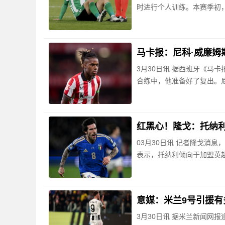
时进行个人训练。本赛季初，
马卡报：尼科·威廉姆
3月30日讯 据西班牙《马
合练中，他准备好了复出。尼
红黑心！隆戈：托纳
03月30日讯 记者隆戈消
表示，托纳利倾向于加盟英超
意媒：米兰9号引援有
3月30日讯 据米兰新闻网