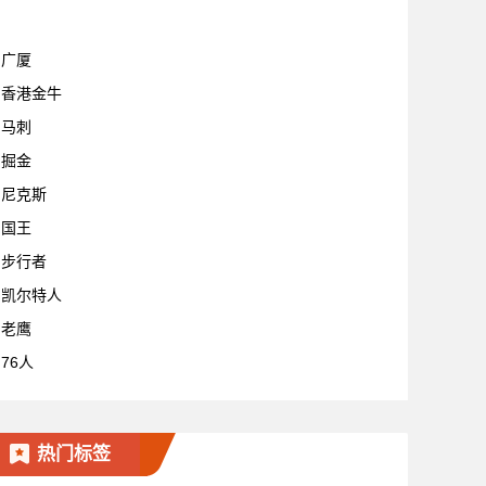
宁波
广厦
香港金牛
马刺
掘金
尼克斯
国王
步行者
凯尔特人
老鹰
76人
热门标签