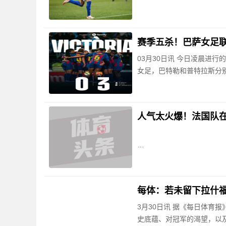
赛季五杀！巴萨女足联赛
03月30日讯 今日凌晨进行
女足，巴特勒和普特拉斯分
人气太火爆！法国队
每体：若未留下拉什
3月30日讯 据《每日体育
史底蕴、对冠军的渴望，以