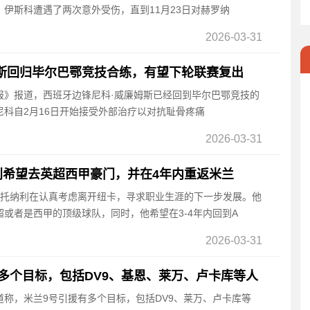
伊斯科遭遇了两次意外受伤，直到11月23日对赫罗纳
2026-03-31
斯回归毕尔巴鄂竞技合练，有望下轮联赛复出
卡报》报道，西班牙边锋尼科·威廉姆斯已经回到毕尔巴鄂竞技的
科自2月16日开始接受外部治疗以对抗耻骨疼痛
2026-03-31
利希望去英超西甲豪门，并在4年内重返米兰
息，托纳利在认真考虑离开纽卡，寻求职业生涯的下一步发展。他
或者是西甲的顶级球队，同时，他希望在3-4年内回到A
2026-03-31
多个目标，包括DV9、基恩、莱万、卢卡库等人
报道称，米兰9号引援有多个目标，包括DV9、莱万、卢卡库等