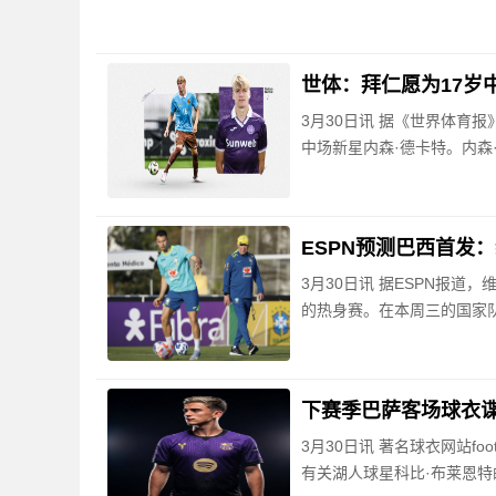
世体：拜仁愿为17岁
3月30日讯 据《世界体育
中场新星内森·德卡特。内森
ESPN预测巴西首发
3月30日讯 据ESPN报
的热身赛。在本周三的国家
下赛季巴萨客场球衣
3月30日讯 著名球衣网站fo
有关湖人球星科比·布莱恩