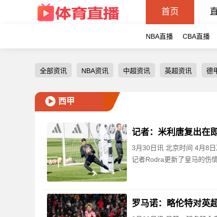
首页
NBA直播
CBA直播
全部资讯
NBA资讯
中超资讯
英超资讯
德
西甲
记者：米利唐复出在即
3月30日讯 北京时间 4月
记者Rodra更新了皇马的伤
罗马诺：略伦特对英