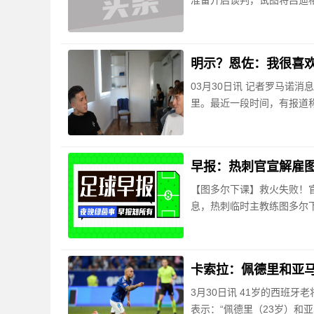
准备开启谈判，试图将吕迪格
明示？恩佐：我很喜
03月30日讯 记者罗马诺
里。最近一段时间，有报道
早报：热刺官宣解雇
【图多尔下课】救火失败！官
息，热刺临时主教练图多尔
卡索拉：佩德里和亚
3月30日讯 41岁的西班
表示：“佩德里（23岁）和