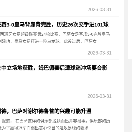
2026-03-31
3-0皇马背靠背完胜，历史26次交手进101球
的西班牙女足超级联赛第24轮比赛，巴萨女足客场3-0完胜皇马
别建功，皇马女足打进一粒乌龙球。此役过后，巴萨女
2026-03-31
在中立场地获胜，姆巴佩赛后遭球迷冲场要合影
2026-03-31
福德，巴萨对谢尔德鲁普的兴趣可能升温
报》报道， 在巴萨这样的俱乐部脱颖而出并非易事。俱乐部的历
及为了赢得冠军而踢出赏心悦目的进攻足球的要求