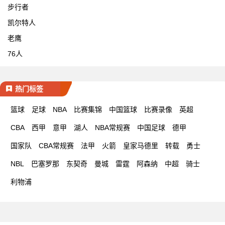
步行者
凯尔特人
老鹰
76人
热门标签
篮球
足球
NBA
比赛集锦
中国篮球
比赛录像
英超
CBA
西甲
意甲
湖人
NBA常规赛
中国足球
德甲
国家队
CBA常规赛
法甲
火箭
皇家马德里
转载
勇士
NBL
巴塞罗那
东契奇
曼城
雷霆
阿森纳
中超
骑士
利物浦