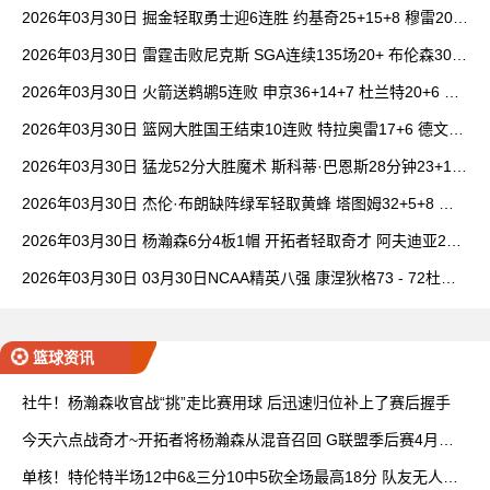
14中1
2026年03月30日 掘金轻取勇士迎6连胜 约基奇25+15+8 穆雷20+
6+7 波津23分
2026年03月30日 雷霆击败尼克斯 SGA连续135场20+ 布伦森30分
唐斯15+18
2026年03月30日 火箭送鹈鹕5连败 申京36+14+7 杜兰特20+6 锡
安18分
2026年03月30日 篮网大胜国王结束10连败 特拉奥雷17+6 德文·
卡特20+8
2026年03月30日 猛龙52分大胜魔术 斯科蒂·巴恩斯28分钟23+15
班凯罗14中3
2026年03月30日 杰伦·布朗缺阵绿军轻取黄蜂 塔图姆32+5+8 普
理查德28+6+6
2026年03月30日 杨瀚森6分4板1帽 开拓者轻取奇才 阿夫迪亚20+
7+5 卡马拉23+7
2026年03月30日 03月30日NCAA精英八强 康涅狄格73 - 72杜克
全场集锦
篮球资讯
社牛！杨瀚森收官战“挑”走比赛用球 后迅速归位补上了赛后握手
今天六点战奇才~开拓者将杨瀚森从混音召回 G联盟季后赛4月开
打
单核！特伦特半场12中6&三分10中5砍全场最高18分 队友无人上