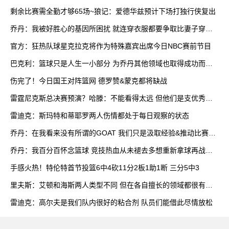
双
剩余比赛需全勤才够65场~狼记：爱德华兹预计下场打独行侠复出
乔丹：我被好胜心的基因所困扰 就连穿衣服都要争取比妻子穿得
快
官方：狂热队球星克拉克将作为特殊嘉宾出席今日NBC赛前节目
巴克利：篮球只是人生一小部分 为乔丹其他领域也取得成功而自
豪
伤完了！今日国王对阵篮网 德罗赞&蒙克都将缺战
雷霆尼克斯总决赛预演？哈滕：不能看得太远 但他们是支优秀球
队
雷迪克：斯玛特和蒂耶罗两人伤情都处于每日观察的状态
乔丹：在我看来没有所谓的GOAT 我们只是汲取经验&推动比赛发
展
乔丹：我百分百怀念篮球 竞技热血从未褪去多想重新拿球再战一
场
手感火热！特伦特首节投篮6中4砍11分2板1助1断 三分5中3
里夫斯：艾顿和海斯两人类型不同 但在各自擅长的领域都很有效
率
雷迪克：高尔夫是我们队内很好的粘合剂 队员们能借此尽情放松