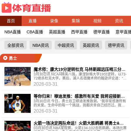
首页
直播
录像
集锦
视频
资讯
NBA直播
CBA直播
英超直播
西甲直播
德甲直播
意甲直
全部资讯
NBA资讯
中超资讯
英超资讯
德甲资讯
勇士
魔术师：康大19分逆转杜克 马林斯超远压哨三分绝
杀让我想起库里
3月30日讯 NCAA精英八强，康涅狄格大学19分逆转，以73-
72绝杀杜克大学。赛后，湖人名宿魔术师约翰逊评论道：“康
涅狄格大学在NCAA精英八强赛中上演惊天逆转，以73-7
2026-03-31
等你归来！穆迪发推：感激所有关爱 我将迎接新挑
战
3月30日讯 今日，勇士后卫穆迪发推致谢。“我非常感激所有
的关爱。生命中的每一个挑战，我都庆幸自己经历过。我相
信这次也不例外。
2026-03-31
火箭一场决定两队命运！火箭大胜鹈鹕 将勇士&开
拓者锁在附加赛区
03月30日讯 NBA常规赛，火箭134-102击败鹈鹕。本场比赛