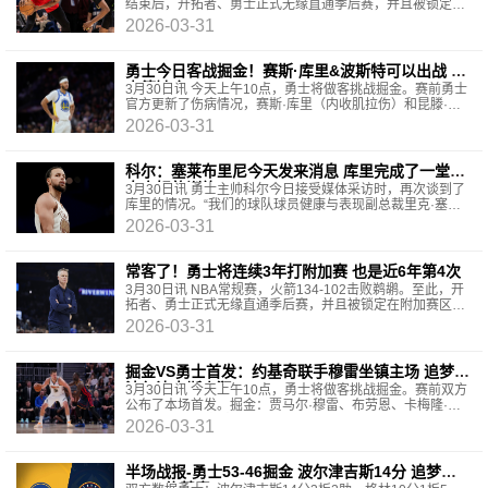
结束后，开拓者、勇士正式无缘直通季后赛，并且被锁定在
附加赛区。
2026-03-31
勇士今日客战掘金！赛斯·库里&波斯特可以出战 理
查德缺席
3月30日讯 今天上午10点，勇士将做客挑战掘金。赛前勇士
官方更新了伤病情况，赛斯·库里（内收肌拉伤）和昆滕·波
斯特（右脚疼痛）的状态升级为可以出战，威尔·理查德（
2026-03-31
科尔：塞莱布里尼今天发来消息 库里完成了一堂状
态良好的训练
3月30日讯 勇士主帅科尔今日接受媒体采访时，再次谈到了
库里的情况。“我们的球队球员健康与表现副总裁里克·塞莱
布里尼今天发短信告诉我，库里在膝伤（跑步膝）
2026-03-31
常客了！勇士将连续3年打附加赛 也是近6年第4次
3月30日讯 NBA常规赛，火箭134-102击败鹈鹕。至此，开
拓者、勇士正式无缘直通季后赛，并且被锁定在附加赛区。
这将是勇士近6年第4次打附加赛（2021/2024/2025/2026
2026-03-31
掘金VS勇士首发：约基奇联手穆雷坐镇主场 追梦携
波尔津吉斯来犯
3月30日讯 今天上午10点，勇士将做客挑战掘金。赛前双方
公布了本场首发。掘金：贾马尔·穆雷、布劳恩、卡梅隆·约
翰逊、佩顿·沃特森、约基奇。勇士：波杰姆斯
2026-03-31
半场战报-勇士53-46掘金 波尔津吉斯14分 追梦