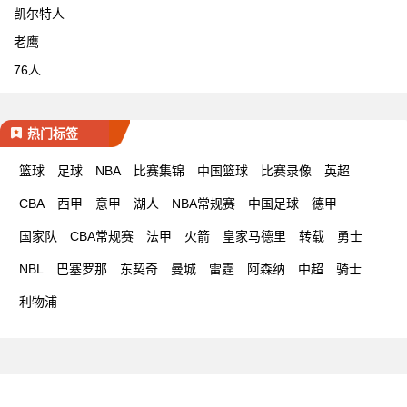
凯尔特人
老鹰
76人
热门标签
篮球
足球
NBA
比赛集锦
中国篮球
比赛录像
英超
CBA
西甲
意甲
湖人
NBA常规赛
中国足球
德甲
国家队
CBA常规赛
法甲
火箭
皇家马德里
转载
勇士
NBL
巴塞罗那
东契奇
曼城
雷霆
阿森纳
中超
骑士
利物浦