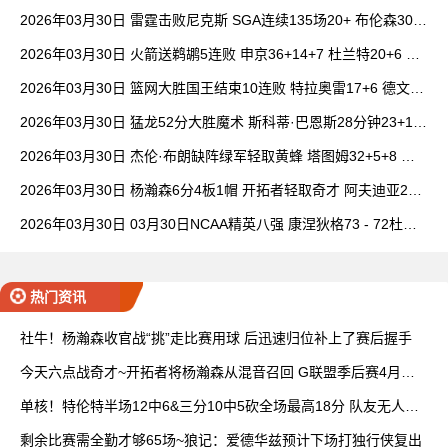
6+7 波津23分
2026年03月30日 雷霆击败尼克斯 SGA连续135场20+ 布伦森30分
唐斯15+18
2026年03月30日 火箭送鹈鹕5连败 申京36+14+7 杜兰特20+6 锡
安18分
2026年03月30日 篮网大胜国王结束10连败 特拉奥雷17+6 德文·
卡特20+8
2026年03月30日 猛龙52分大胜魔术 斯科蒂·巴恩斯28分钟23+15
班凯罗14中3
2026年03月30日 杰伦·布朗缺阵绿军轻取黄蜂 塔图姆32+5+8 普
理查德28+6+6
2026年03月30日 杨瀚森6分4板1帽 开拓者轻取奇才 阿夫迪亚20+
7+5 卡马拉23+7
2026年03月30日 03月30日NCAA精英八强 康涅狄格73 - 72杜克
全场集锦
热门资讯
社牛！杨瀚森收官战“挑”走比赛用球 后迅速归位补上了赛后握手
今天六点战奇才~开拓者将杨瀚森从混音召回 G联盟季后赛4月开
打
单核！特伦特半场12中6&三分10中5砍全场最高18分 队友无人上
双
剩余比赛需全勤才够65场~狼记：爱德华兹预计下场打独行侠复出