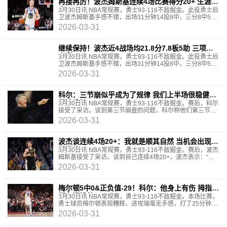
再接再厉！波杰姆斯基连续4场比赛得分20+ 生涯首
次
3月30日讯 NBA常规赛，勇士93-116不敌掘金。此役勇士后
卫波杰姆斯基手感不错，出场31分钟14投8中，三分8中5、
罚球2中2拿到23分5篮板2助攻2抢断1盖帽，正负值-8。
2026-03-31
继续保持！波杰近4战场均21.8分7.8板5助 三项命
中率53/46/95%
3月30日讯 NBA常规赛，勇士93-116不敌掘金。此役勇士后
卫波杰姆斯基手感不错，出场31分钟14投8中，三分8中5、
罚球2中2拿到23分5篮板2助攻2抢断1盖帽，正负值-8。
2026-03-31
科尔：三节崩似乎成为了规律 我们上半场很稳健但
无法维持
3月30日讯 NBA常规赛，勇士93-116不敌掘金。赛后，科尔
接受了采访。谈到第三节崩盘的问题，科尔称他们第三节打
不好似乎成为了“规律”。"我们上半场打得很稳健，
2026-03-31
波杰谈连续4场20+：我就是顺其自然 当机会出现时
把握住
3月30日讯 NBA常规赛，勇士93-116不敌掘金。赛后，波杰
姆斯基接受了采访。谈到自己连续4场20+，波杰表示：“老
实说，我并没有太去想这个。就是打自己的比赛，机会出现
2026-03-31
梅尔顿5中0&正负值-29！科尔：他身上有伤 拇指问
题在困扰他
3月30日讯 NBA常规赛，勇士93-116不敌掘金。本场比赛，
勇士球员梅尔顿表现糟糕，进攻端毫无手感，打了25分钟，
投篮5中0，三分球3中0，没有得分入账，仅拿到1篮板3助攻
2026-03-31
2抢