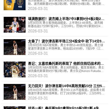
10+5 约基奇13+7
双方数据勇士：波尔津吉斯14分3板2助、格林10分1板5
助、波杰姆斯基9分4板2助2断、佩顿9分4板1助、桑托斯7
分3板1助、斯潘塞4分3板6助、威廉姆斯2板、波斯特2
2026-03-31
填满数据栏！波杰姆上半场7中3拿到9分4板2助2断
1帽 正负值+13
3月30日讯 勇士客场挑战掘金，上半场53-46领先。波杰姆
斯基出战17分钟7投3中，三分3中1，罚球2中2拿到9分4篮
板2助攻2抢断1盖帽，正负值+13。
2026-03-31
太香了！波尔津吉斯半场三分4投全中 砍下14分3篮
板2助攻1抢断
3月30日讯 NBA常规赛，勇士半场53-46领先掘金。勇士球
星波尔津吉斯上半场神准，他出战16分9秒，7投5中（三分4
中4），砍下14分3篮板2助攻1抢断，正负值为+6。
2026-03-31
勇记：太喜欢桑托斯的表现了 他抓住挡切战术的特
点转化为优势
3月30日讯 NBA常规赛，勇士对阵掘金。截至发稿前，勇士
球员桑托斯拿到9分7板2助1断。勇士队记Kenzo Fukuda发
文点评道：“太喜欢桑托斯的表现了——他基本上是在
2026-03-31
无力回天！波尔津吉斯14中8高效贡献23分 三分5中
5
3月30日讯 NBA常规赛，勇士93-116不敌掘金。此役勇士前
锋波尔津吉斯外线神准，打了28分钟14投8中，三分5中5、
罚球2中2拿到23分3篮板2助攻1抢断，正负值-15。
2026-03-31
状态一般！桑托斯9中3拿到9分10板3助1断 4失误4