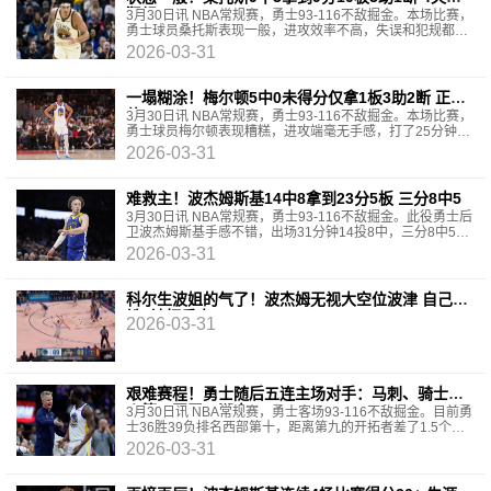
犯规
3月30日讯 NBA常规赛，勇士93-116不敌掘金。本场比赛，
勇士球员桑托斯表现一般，进攻效率不高，失误和犯规都不
少，打了32分半，投篮9中3，三分球4中1，罚球2中2，拿
2026-03-31
到9分10
一塌糊涂！梅尔顿5中0未得分仅拿1板3助2断 正负
值-29
3月30日讯 NBA常规赛，勇士93-116不敌掘金。本场比赛，
勇士球员梅尔顿表现糟糕，进攻端毫无手感，打了25分钟，
投篮5中0，三分球3中0，没有得分入账，仅拿到1篮板3助攻
2026-03-31
2抢
难救主！波杰姆斯基14中8拿到23分5板 三分8中5
3月30日讯 NBA常规赛，勇士93-116不敌掘金。此役勇士后
卫波杰姆斯基手感不错，出场31分钟14投8中，三分8中5、
罚球2中2拿到23分5篮板2助攻2抢断1盖帽，正负值-8。
2026-03-31
科尔生波姐的气了！波杰姆无视大空位波津 自己打
铁+被打反击！
2026-03-31
艰难赛程！勇士随后五连主场对手：马刺、骑士、
火箭、国王、湖人
3月30日讯 NBA常规赛，勇士客场93-116不敌掘金。目前勇
士36胜39负排名西部第十，距离第九的开拓者差了1.5个胜
场。接下来五场比赛，他们在主场分别迎战马刺、骑
2026-03-31