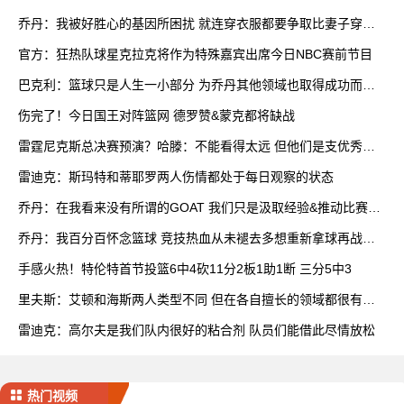
乔丹：我被好胜心的基因所困扰 就连穿衣服都要争取比妻子穿得
快
官方：狂热队球星克拉克将作为特殊嘉宾出席今日NBC赛前节目
巴克利：篮球只是人生一小部分 为乔丹其他领域也取得成功而自
豪
伤完了！今日国王对阵篮网 德罗赞&蒙克都将缺战
雷霆尼克斯总决赛预演？哈滕：不能看得太远 但他们是支优秀球
队
雷迪克：斯玛特和蒂耶罗两人伤情都处于每日观察的状态
乔丹：在我看来没有所谓的GOAT 我们只是汲取经验&推动比赛发
展
乔丹：我百分百怀念篮球 竞技热血从未褪去多想重新拿球再战一
场
手感火热！特伦特首节投篮6中4砍11分2板1助1断 三分5中3
里夫斯：艾顿和海斯两人类型不同 但在各自擅长的领域都很有效
率
雷迪克：高尔夫是我们队内很好的粘合剂 队员们能借此尽情放松
热门视频