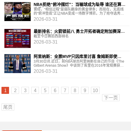
NBA拒绝“俯冲摆烂”：当输球成为耻辱 谁还在算计
选秀权？
曾经，“相信过程”是弱队翻身的黄金律条；而现在，无底线
的“俯冲垫底”正让NBA变成一场数字博弈。为了抢夺选秀大
年的天才新人，部分球队已近乎失控。Shams爆料
2026-03-31
最新排名：火箭锁前八 勇士开拓者确定附加赛深渊
&掘金死咬湖人
截至今日赛后西部排名
2026-03-31
阿里纳斯：全票MVP只因库里讨喜 詹姆斯即使
40+20+20也不会全票
3月30日讯 近日，前NBA球员阿里纳斯在自己的节目《The
Gilbert Arenas Show》中谈到了库里在2016年常规赛获得
全票MVP。相关链接→阿里纳斯：罗斯进不了名人堂
2026-03-31
1
2
3
4
5
6
7
8
9
10
下一页
尾页