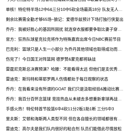
打
单核！特伦特半场12中6&三分10中5砍全场最高18分 队友无人上
双
剩余比赛需全勤才够65场~狼记：爱德华兹预计下场打独行侠复出
乔丹：我被好胜心的基因所困扰 就连穿衣服都要争取比妻子穿得
快
官方：狂热队球星克拉克将作为特殊嘉宾出席今日NBC赛前节目
巴克利：篮球只是人生一小部分 为乔丹其他领域也取得成功而自
豪
伤完了！今日国王对阵篮网 德罗赞&蒙克都将缺战
雷霆尼克斯总决赛预演？哈滕：不能看得太远 但他们是支优秀球
队
雷迪克：斯玛特和蒂耶罗两人伤情都处于每日观察的状态
乔丹：在我看来没有所谓的GOAT 我们只是汲取经验&推动比赛发
展
乔丹：我百分百怀念篮球 竞技热血从未褪去多想重新拿球再战一
场
手感火热！特伦特首节投篮6中4砍11分2板1助1断 三分5中3
里夫斯：艾顿和海斯两人类型不同 但在各自擅长的领域都很有效
率
雷迪克：高尔夫是我们队内很好的粘合剂 队员们能借此尽情放松