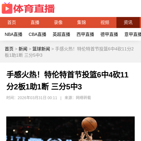
首页
直播
录像
集锦
视频
资讯
NBA直播
CBA直播
英超直播
西甲直播
德甲直播
意甲直
首页
>
新闻
>
篮球新闻
>
手感火热！特伦特首节投篮6中4砍11分2
板1助1断 三分5中3
手感火热！特伦特首节投篮6中4砍11
分2板1助1断 三分5中3
时间：2026年03月31日 00:11
|
来源：网络转载