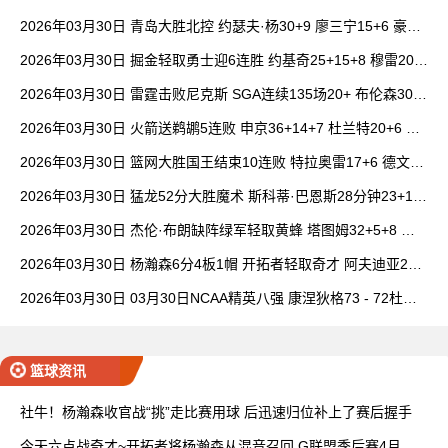
女篮 全场集锦
2026年03月30日 青岛大胜北控 约瑟夫·杨30+9 廖三宁15+6 豪斯
14中1
2026年03月30日 掘金轻取勇士迎6连胜 约基奇25+15+8 穆雷20+
6+7 波津23分
2026年03月30日 雷霆击败尼克斯 SGA连续135场20+ 布伦森30分
唐斯15+18
2026年03月30日 火箭送鹈鹕5连败 申京36+14+7 杜兰特20+6 锡
安18分
2026年03月30日 篮网大胜国王结束10连败 特拉奥雷17+6 德文·
卡特20+8
2026年03月30日 猛龙52分大胜魔术 斯科蒂·巴恩斯28分钟23+15
班凯罗14中3
2026年03月30日 杰伦·布朗缺阵绿军轻取黄蜂 塔图姆32+5+8 普
理查德28+6+6
2026年03月30日 杨瀚森6分4板1帽 开拓者轻取奇才 阿夫迪亚20+
7+5 卡马拉23+7
2026年03月30日 03月30日NCAA精英八强 康涅狄格73 - 72杜克
全场集锦
篮球资讯
社牛！杨瀚森收官战“挑”走比赛用球 后迅速归位补上了赛后握手
今天六点战奇才~开拓者将杨瀚森从混音召回 G联盟季后赛4月开