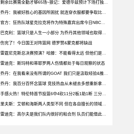
剩余比赛需全勤才够65场~狼记：爱德华兹预计下场打独行
侠复出
乔丹：我被好胜心的基因所困扰 就连穿衣服都要争取比妻
子穿得快
官方：狂热队球星克拉克将作为特殊嘉宾出席今日NBC赛
前节目
巴克利：篮球只是人生一小部分 为乔丹其他领域也取得成
功而自豪
伤完了！今日国王对阵篮网 德罗赞&蒙克都将缺战
雷霆尼克斯总决赛预演？哈滕：不能看得太远 但他们是支
优秀球队
雷迪克：斯玛特和蒂耶罗两人伤情都处于每日观察的状态
乔丹：在我看来没有所谓的GOAT 我们只是汲取经验&推动
比赛发展
乔丹：我百分百怀念篮球 竞技热血从未褪去多想重新拿球
再战一场
手感火热！特伦特首节投篮6中4砍11分2板1助1断 三分5
中3
里夫斯：艾顿和海斯两人类型不同 但在各自擅长的领域都
很有效率
雷迪克：高尔夫是我们队内很好的粘合剂 队员们能借此尽
情放松