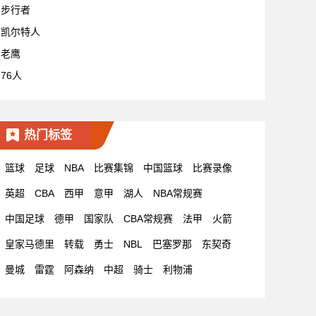
步行者
凯尔特人
老鹰
76人
热门标签
篮球
足球
NBA
比赛集锦
中国篮球
比赛录像
英超
CBA
西甲
意甲
湖人
NBA常规赛
中国足球
德甲
国家队
CBA常规赛
法甲
火箭
皇家马德里
转载
勇士
NBL
巴塞罗那
东契奇
曼城
雷霆
阿森纳
中超
骑士
利物浦