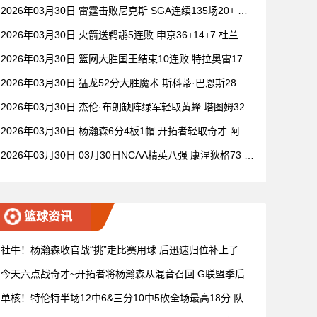
穆雷20+6+7 波津23分
2026年03月30日 雷霆击败尼克斯 SGA连续135场20+ 布
伦森30分 唐斯15+18
2026年03月30日 火箭送鹈鹕5连败 申京36+14+7 杜兰特2
0+6 锡安18分
2026年03月30日 篮网大胜国王结束10连败 特拉奥雷17+6
德文·卡特20+8
2026年03月30日 猛龙52分大胜魔术 斯科蒂·巴恩斯28分
钟23+15 班凯罗14中3
2026年03月30日 杰伦·布朗缺阵绿军轻取黄蜂 塔图姆32+
5+8 普理查德28+6+6
2026年03月30日 杨瀚森6分4板1帽 开拓者轻取奇才 阿夫
迪亚20+7+5 卡马拉23+7
2026年03月30日 03月30日NCAA精英八强 康涅狄格73 -
72杜克 全场集锦
篮球资讯
社牛！杨瀚森收官战“挑”走比赛用球 后迅速归位补上了赛
后握手
今天六点战奇才~开拓者将杨瀚森从混音召回 G联盟季后赛
4月开打
单核！特伦特半场12中6&三分10中5砍全场最高18分 队友
无人上双