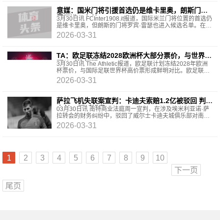
意媒：国米门将引援首选仍是维卡里奥，朗斯门将
雷瑟进入名单
3月30日讯 FCInter1908.it报道，国际米兰门将位置的首选仍
是维卡里奥，但朗斯的门将罗宾·雷瑟也进入候选名单。在同
时争夺意甲联赛和意大利杯冠军的进程中，国
2026-03-31
TA：欧足联冻结2028欧洲杯大部分票价，与世界杯
票价对比鲜明
3月30日讯 The Athletic报道，欧足联计划冻结2028年欧洲
杯票价，与国际足联世界杯高价票形成鲜明对比。欧足联计
划冻结2028年男子欧洲杯的大部分票价，与国际足
2026-03-31
萨拉飞机失联案宣判：卡迪夫索赔1.2亿被驳回 判令
支付48万诉讼费
03月30日讯 南特商业法庭周一宣判，在涉及埃米利亚诺·萨
拉转会的财务纠纷中，驳回了威尔士卡迪夫城俱乐部对南特
足球俱乐部的诉讼请求。卡迪夫城基于萨拉本可
2026-03-31
1
2
3
4
5
6
7
8
9
10
下一页
尾页