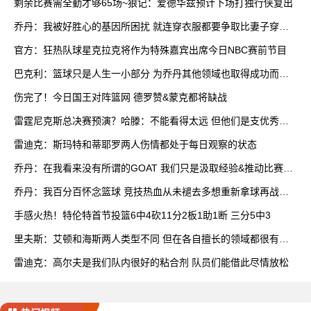
剩余比赛需全勤才够65场~狼记：爱德华兹预计下场打独行侠复出
乔丹：我被好胜心的基因所困扰 就连穿衣服都要争取比妻子穿得
快
官方：狂热队球星克拉克将作为特殊嘉宾出席今日NBC赛前节目
巴克利：篮球只是人生一小部分 为乔丹其他领域也取得成功而自
豪
伤完了！今日国王对阵篮网 德罗赞&蒙克都将缺战
雷霆尼克斯总决赛预演？哈滕：不能看得太远 但他们是支优秀球
队
雷迪克：斯玛特和蒂耶罗两人伤情都处于每日观察的状态
乔丹：在我看来没有所谓的GOAT 我们只是汲取经验&推动比赛发
展
乔丹：我百分百怀念篮球 竞技热血从未褪去多想重新拿球再战一
场
手感火热！特伦特首节投篮6中4砍11分2板1助1断 三分5中3
里夫斯：艾顿和海斯两人类型不同 但在各自擅长的领域都很有效
率
雷迪克：高尔夫是我们队内很好的粘合剂 队员们能借此尽情放松