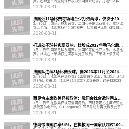
赛，巴黎圣日耳曼前锋杜埃为法国首开纪录，打进个人国家
队生涯处子球。在法国国家队历史上，马赛、巴黎圣
2026-03-31
法国近11场比赛每场均至少打进两球，仅次于2000
年3月至8月的12场
3月30日讯 国际足球友谊赛，法国和哥伦比亚交手。本场比
赛上半场，法国就取得2-0的领先，杜埃和马库斯·图拉姆双
双建功。近11场比赛，法国每场比赛都至少打进两球
2026-03-31
打进处子球并实现双响，杜埃成2017年勒马尔后法
国队首人
3月30日讯 国际足球友谊赛，法国和哥伦比亚交手。本场比
赛，杜埃在上半场打进国家队处子球后，下半场上演了梅开
二度的好戏。2017年8月勒马尔对阵荷兰梅开二度以
2026-03-31
法国队连续3场比赛丢球，自2023年11月至2024年
3月以来的首次
3月30日讯 法国队在热身赛3-1击败哥伦比亚，但球队已经连
续3场比赛丢球。法国队已连续3场比赛丢球，这是自2023年
11月至2024年3月以来的首次，当时也是连续3场丢
2026-03-31
西足协主席欧美杯被取消：我们会找合适时间去完
成这场比赛
3月30日讯 在欧美杯被取消两周后，西班牙足协主席卢赞在
接受塞尔电台的《El Larguero》节目采访时再次谈及此事。
关于南美足联主席亚历杭德罗·多明戈斯声称
2026-03-31
德尚带法国胜率64%，在执教同一国家队超过100场