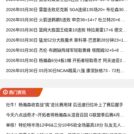
6+7 波津23分
2026年03月30日 雷霆击败尼克斯 SGA连续135场20+ 布伦森30分
唐斯15+18
2026年03月30日 火箭送鹈鹕5连败 申京36+14+7 杜兰特20+6 锡
安18分
2026年03月30日 篮网大胜国王结束10连败 特拉奥雷17+6 德文·
卡特20+8
2026年03月30日 猛龙52分大胜魔术 斯科蒂·巴恩斯28分钟23+15
班凯罗14中3
2026年03月30日 杰伦·布朗缺阵绿军轻取黄蜂 塔图姆32+5+8 普
理查德28+6+6
2026年03月30日 杨瀚森6分4板1帽 开拓者轻取奇才 阿夫迪亚20+
7+5 卡马拉23+7
2026年03月30日 03月30日NCAA精英八强 康涅狄格73 - 72杜克
全场集锦
热门资讯
社牛！杨瀚森收官战“挑”走比赛用球 后迅速归位补上了赛后握手
今天六点战奇才~开拓者将杨瀚森从混音召回 G联盟季后赛4月开
打
单核！特伦特半场12中6&三分10中5砍全场最高18分 队友无人上
双