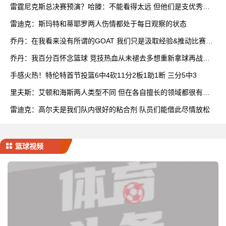
雷霆尼克斯总决赛预演？哈滕：不能看得太远 但他们是支优秀球
队
雷迪克：斯玛特和蒂耶罗两人伤情都处于每日观察的状态
乔丹：在我看来没有所谓的GOAT 我们只是汲取经验&推动比赛发
展
乔丹：我百分百怀念篮球 竞技热血从未褪去多想重新拿球再战一
场
手感火热！特伦特首节投篮6中4砍11分2板1助1断 三分5中3
里夫斯：艾顿和海斯两人类型不同 但在各自擅长的领域都很有效
率
雷迪克：高尔夫是我们队内很好的粘合剂 队员们能借此尽情放松
篮球视频