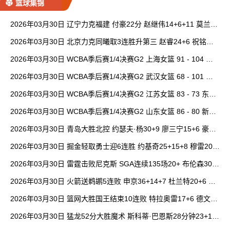
篮球集锦
2026年03月30日 辽宁力克福建 付豪22分 赵继伟14+6+11 莫兰德
20+15 邹阳18+5
2026年03月30日 北京力克同曦取3连胜升第三 赵睿24+6 祝铭震1
9分 郭昊文缺阵
2026年03月30日 WCBA季后赛1/4决赛G2 上海女篮 91 - 104 四
川女篮 全场集锦
2026年03月30日 WCBA季后赛1/4决赛G2 武汉女篮 68 - 101 山
西女篮 全场集锦
2026年03月30日 WCBA季后赛1/4决赛G2 江苏女篮 83 - 73 东莞
女篮 全场集锦
2026年03月30日 WCBA季后赛1/4决赛G2 山东女篮 86 - 80 新疆
女篮 全场集锦
2026年03月30日 青岛大胜北控 约瑟夫·杨30+9 廖三宁15+6 豪斯
14中1
2026年03月30日 掘金轻取勇士迎6连胜 约基奇25+15+8 穆雷20+
6+7 波津23分
2026年03月30日 雷霆击败尼克斯 SGA连续135场20+ 布伦森30分
唐斯15+18
2026年03月30日 火箭送鹈鹕5连败 申京36+14+7 杜兰特20+6 锡
安18分
2026年03月30日 篮网大胜国王结束10连败 特拉奥雷17+6 德文·
卡特20+8
2026年03月30日 猛龙52分大胜魔术 斯科蒂·巴恩斯28分钟23+15
班凯罗14中3