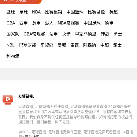
篮球
足球
NBA
比赛集锦
中国篮球
比赛录像
英超
CBA
西甲
意甲
湖人
NBA常规赛
中国足球
德甲
国家队
CBA常规赛
法甲
火箭
皇家马德里
转载
勇士
NBL
巴塞罗那
东契奇
曼城
雷霆
阿森纳
中超
骑士
利物浦
友情链接:
足球直播_足球直播无插件直播_足球直播免费观看直播-24直播网所有
直播信号均由用户收集或从搜索引擎搜索整理获得，所有内容均来自互
联网，我们自身不提供任何直播信号和视频内容，如有侵犯您的权益请
通知我们，我们会第一时间处理。
@2022 足球直播_足球直播无插件直播_足球直播免费观看直播-24直播