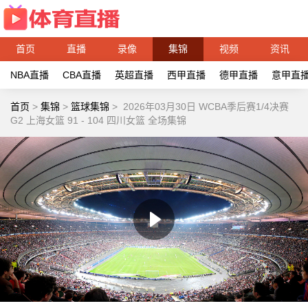
首页
直播
录像
集锦
视频
资讯
NBA直播
CBA直播
英超直播
西甲直播
德甲直播
意甲直
首页
>
集锦
>
篮球集锦
>
2026年03月30日 WCBA季后赛1/4决赛
G2 上海女篮 91 - 104 四川女篮 全场集锦