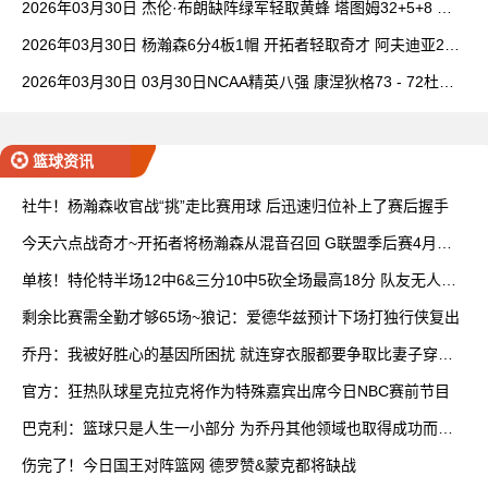
2026年03月30日 杰伦·布朗缺阵绿军轻取黄蜂 塔图姆32+5+8 普
理查德28+6+6
2026年03月30日 杨瀚森6分4板1帽 开拓者轻取奇才 阿夫迪亚20+
7+5 卡马拉23+7
2026年03月30日 03月30日NCAA精英八强 康涅狄格73 - 72杜克
全场集锦
篮球资讯
社牛！杨瀚森收官战“挑”走比赛用球 后迅速归位补上了赛后握手
今天六点战奇才~开拓者将杨瀚森从混音召回 G联盟季后赛4月开
打
单核！特伦特半场12中6&三分10中5砍全场最高18分 队友无人上
双
剩余比赛需全勤才够65场~狼记：爱德华兹预计下场打独行侠复出
乔丹：我被好胜心的基因所困扰 就连穿衣服都要争取比妻子穿得
快
官方：狂热队球星克拉克将作为特殊嘉宾出席今日NBC赛前节目
巴克利：篮球只是人生一小部分 为乔丹其他领域也取得成功而自
豪
伤完了！今日国王对阵篮网 德罗赞&蒙克都将缺战