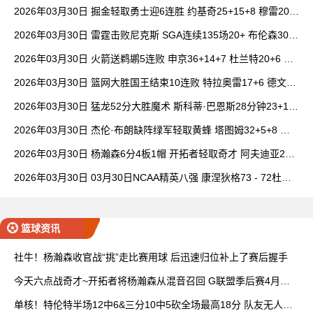
14中1
2026年03月30日 掘金轻取勇士迎6连胜 约基奇25+15+8 穆雷20+
6+7 波津23分
2026年03月30日 雷霆击败尼克斯 SGA连续135场20+ 布伦森30分
唐斯15+18
2026年03月30日 火箭送鹈鹕5连败 申京36+14+7 杜兰特20+6 锡
安18分
2026年03月30日 篮网大胜国王结束10连败 特拉奥雷17+6 德文·
卡特20+8
2026年03月30日 猛龙52分大胜魔术 斯科蒂·巴恩斯28分钟23+15
班凯罗14中3
2026年03月30日 杰伦·布朗缺阵绿军轻取黄蜂 塔图姆32+5+8 普
理查德28+6+6
2026年03月30日 杨瀚森6分4板1帽 开拓者轻取奇才 阿夫迪亚20+
7+5 卡马拉23+7
2026年03月30日 03月30日NCAA精英八强 康涅狄格73 - 72杜克
全场集锦
篮球资讯
社牛！杨瀚森收官战“挑”走比赛用球 后迅速归位补上了赛后握手
今天六点战奇才~开拓者将杨瀚森从混音召回 G联盟季后赛4月开
打
单核！特伦特半场12中6&三分10中5砍全场最高18分 队友无人上