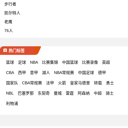
步行者
凯尔特人
老鹰
76人
热门标签
篮球
足球
NBA
比赛集锦
中国篮球
比赛录像
英超
CBA
西甲
意甲
湖人
NBA常规赛
中国足球
德甲
国家队
CBA常规赛
法甲
火箭
皇家马德里
转载
勇士
NBL
巴塞罗那
东契奇
曼城
雷霆
阿森纳
中超
骑士
利物浦