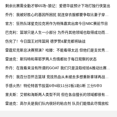
双
剩余比赛需全勤才够65场~狼记：爱德华兹预计下场打独行侠复出
乔丹：我被好胜心的基因所困扰 就连穿衣服都要争取比妻子穿得
快
官方：狂热队球星克拉克将作为特殊嘉宾出席今日NBC赛前节目
巴克利：篮球只是人生一小部分 为乔丹其他领域也取得成功而自
豪
伤完了！今日国王对阵篮网 德罗赞&蒙克都将缺战
雷霆尼克斯总决赛预演？哈滕：不能看得太远 但他们是支优秀球
队
雷迪克：斯玛特和蒂耶罗两人伤情都处于每日观察的状态
乔丹：在我看来没有所谓的GOAT 我们只是汲取经验&推动比赛发
展
乔丹：我百分百怀念篮球 竞技热血从未褪去多想重新拿球再战一
场
手感火热！特伦特首节投篮6中4砍11分2板1助1断 三分5中3
里夫斯：艾顿和海斯两人类型不同 但在各自擅长的领域都很有效
率
雷迪克：高尔夫是我们队内很好的粘合剂 队员们能借此尽情放松