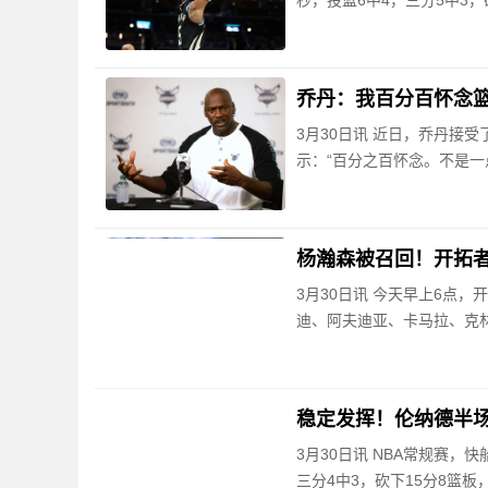
秒，投篮6中4，三分5中3，
乔丹：我百分百怀念篮
3月30日讯 近日，乔丹接
示：“百分之百怀念。不是
杨瀚森被召回！开拓
3月30日讯 今天早上6点
迪、阿夫迪亚、卡马拉、克
稳定发挥！伦纳德半场1
3月30日讯 NBA常规赛，
三分4中3，砍下15分8篮板