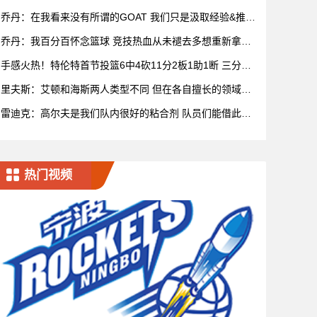
乔丹：在我看来没有所谓的GOAT 我们只是汲取经验&推动
比赛发展
乔丹：我百分百怀念篮球 竞技热血从未褪去多想重新拿球
再战一场
手感火热！特伦特首节投篮6中4砍11分2板1助1断 三分5
中3
里夫斯：艾顿和海斯两人类型不同 但在各自擅长的领域都
很有效率
雷迪克：高尔夫是我们队内很好的粘合剂 队员们能借此尽
情放松
热门视频