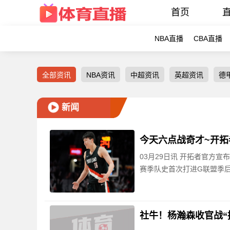
首页
NBA直播
CBA直播
全部资讯
NBA资讯
中超资讯
英超资讯
德
新闻
今天六点战奇才~开拓
03月29日讯 开拓者官方
赛季队史首次打进G联盟季后
社牛！杨瀚森收官战“