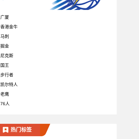
宁波
广厦
香港金牛
马刺
掘金
尼克斯
国王
步行者
凯尔特人
老鹰
76人
热门标签