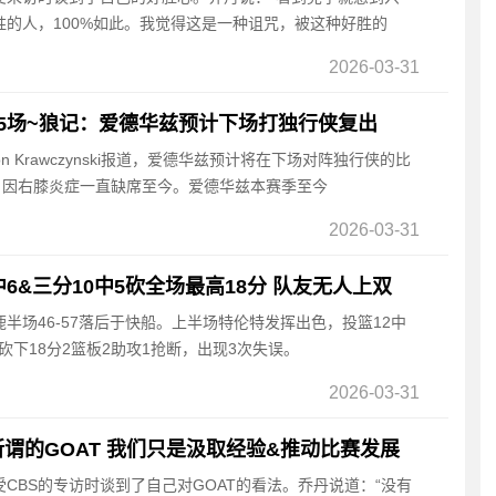
的人，100%如此。我觉得这是一种诅咒，被这种好胜的
2026-03-31
5场~狼记：爱德华兹预计下场打独行侠复出
on Krawczynski报道，爱德华兹预计将在下场对阵独行侠的比
日因右膝炎症一直缺席至今。爱德华兹本赛季至今
2026-03-31
6&三分10中5砍全场最高18分 队友无人上双
雄鹿半场46-57落后于快船。上半场特伦特发挥出色，投篮12中
，砍下18分2篮板2助攻1抢断，出现3次失误。
2026-03-31
谓的GOAT 我们只是汲取经验&推动比赛发展
受CBS的专访时谈到了自己对GOAT的看法。乔丹说道：“没有