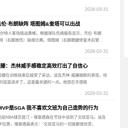
2026-03-31
杰伦·布朗缺阵 塔图姆&奎塔可以出战
，凯尔特人客场挑战黄蜂。根据球队伤病报告显示，杰伦·布朗
怀特（右膝挫伤）缺席比赛。塔图姆（右脚跟腱修复术后管
2026-03-31
！哈滕：杰林威手感稳定高效打出了自信心
锋哈滕在训练结束后接受了采访。谈及杰林·威廉姆斯的表现，哈
他的投篮进步了，这是最关键的一点。他现在手感稳
2026-03-31
MVP是SGA 我不喜欢文班为自己造势的行为
说的前NBA球员昆汀・理查德森在节目中谈到了文班亚马。谈及
P拉票，理查德森表示：“文班亚马的一切我都很欣赏，