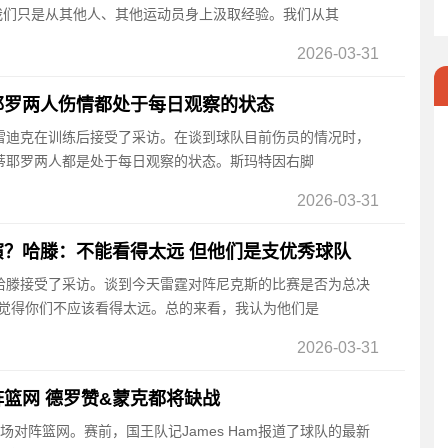
，我们只是从其他人、其他运动员身上汲取经验。我们从其
2026-03-31
耶罗两人伤情都处于每日观察的状态
帅雷迪克在训练后接受了采访。在谈到球队目前伤员的情况时，
蒂耶罗两人都是处于每日观察的状态。斯玛特因右脚
2026-03-31
？哈滕：不能看得太远 但他们是支优秀球队
线哈滕接受了采访。谈到今天雷霆对阵尼克斯的比赛是否为总决
我觉得你们不应该看得太远。总的来看，我认为他们是
2026-03-31
篮网 德罗赞&蒙克都将缺战
客场对阵篮网。赛前，国王队记James Ham报道了球队的最新