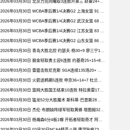
2026年03月30日 北京力克同曦取3连胜升第三 赵睿24+6
祝铭震19分 郭昊文缺阵
2026年03月30日 WCBA季后赛1/4决赛G2 上海女篮 91 -
104 四川女篮 全场集锦
2026年03月30日 WCBA季后赛1/4决赛G2 武汉女篮 68 -
101 山西女篮 全场集锦
2026年03月30日 WCBA季后赛1/4决赛G2 江苏女篮 83 -
73 东莞女篮 全场集锦
2026年03月30日 WCBA季后赛1/4决赛G2 山东女篮 86 -
80 新疆女篮 全场集锦
2026年03月30日 青岛大胜北控 约瑟夫·杨30+9 廖三宁15
+6 豪斯14中1
2026年03月30日 掘金轻取勇士迎6连胜 约基奇25+15+8
穆雷20+6+7 波津23分
2026年03月30日 雷霆击败尼克斯 SGA连续135场20+ 布
伦森30分 唐斯15+18
2026年03月30日 火箭送鹈鹕5连败 申京36+14+7 杜兰特2
0+6 锡安18分
2026年03月30日 篮网大胜国王结束10连败 特拉奥雷17+6
德文·卡特20+8
2026年03月30日 猛龙52分大胜魔术 斯科蒂·巴恩斯28分
钟23+15 班凯罗14中3
2026年03月30日 杰伦·布朗缺阵绿军轻取黄蜂 塔图姆32+
5+8 普理查德28+6+6
2026年03月30日 杨瀚森6分4板1帽 开拓者轻取奇才 阿夫
迪亚20+7+5 卡马拉23+7
2026年03月30日 03月30日NCAA精英八强 康涅狄格73 -