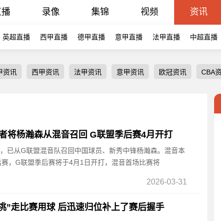
直播
录像
集锦
视频
资讯
英超直播
西甲直播
德甲直播
意甲直播
法甲直播
中超直播
甲资讯
西甲资讯
法甲资讯
意甲资讯
欧冠资讯
CBA
者将杨瀚森从混音召回 G联盟季后赛4月开打
宣布，已从G联盟混音队召回中国球员、新秀中锋杨瀚森。混音本
赛，G联盟季后赛将于4月1日开打，混音首场比赛将
2026-03-31
挑”走比赛用球 后迅速归位补上了赛后握手