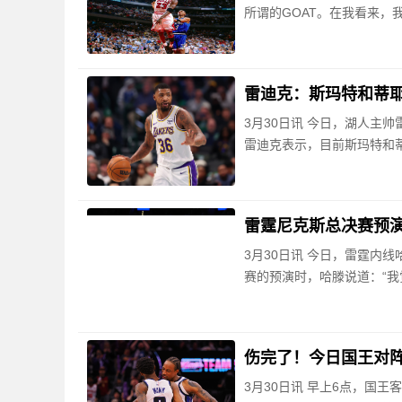
所谓的GOAT。在我看来
雷迪克：斯玛特和蒂
3月30日讯 今日，湖人主
雷迪克表示，目前斯玛特和
雷霆尼克斯总决赛预演
3月30日讯 今日，雷霆内
赛的预演时，哈滕说道：“
伤完了！今日国王对阵
3月30日讯 早上6点，国王