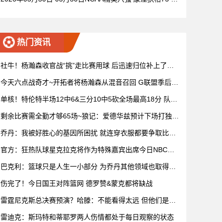
72杜克 全场集锦
热门资讯
社牛！杨瀚森收官战“挑”走比赛用球 后迅速归位补上了赛
后握手
今天六点战奇才~开拓者将杨瀚森从混音召回 G联盟季后赛
4月开打
单核！特伦特半场12中6&三分10中5砍全场最高18分 队友
无人上双
剩余比赛需全勤才够65场~狼记：爱德华兹预计下场打独行
侠复出
乔丹：我被好胜心的基因所困扰 就连穿衣服都要争取比妻
子穿得快
官方：狂热队球星克拉克将作为特殊嘉宾出席今日NBC赛
前节目
巴克利：篮球只是人生一小部分 为乔丹其他领域也取得成
功而自豪
伤完了！今日国王对阵篮网 德罗赞&蒙克都将缺战
雷霆尼克斯总决赛预演？哈滕：不能看得太远 但他们是支
优秀球队
雷迪克：斯玛特和蒂耶罗两人伤情都处于每日观察的状态