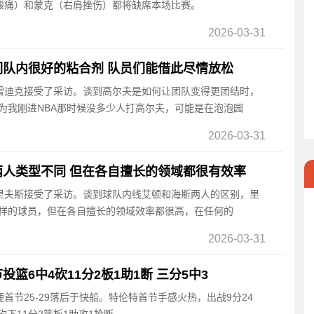
酸痛）和蒙克（右肩挫伤）都将缺席本场比赛。
2026-03-31
队内很好的粘合剂 队员们能借此尽情放松
帅雷迪克接受了采访。谈到高尔夫是如何让团队变得更团结时，
为我刚进NBA那时候没多少人打高尔夫，可能是在泡泡园
2026-03-31
人类型不同 但在各自擅长的领域都很有效率
卫里夫斯接受了采访。谈到球队内线艾顿和海斯两人的区别，里
一样的球员，但在各自擅长的领域效率都很高，在任何的
2026-03-31
篮6中4砍11分2板1助1断 三分5中3
雄鹿首节25-29落后于快船。特伦特首节手感火热，出战9分24