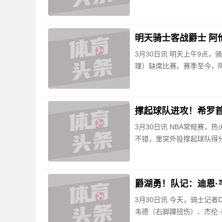
明天骑士客战爵士 阿
3月30日讯 明天上午9点
理）缺席比赛。赛季至今，阿伦场
撑起球队进攻！希罗首节
3月30日讯 NBA常规赛，
不错，里突外投撑起球队得分
爵湖勇！队记：迪恩·
3月30日讯 今天，骑士记者D
韦德（右脚踝扭伤）、杰伦