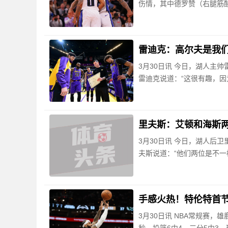
伤情，其中德罗赞（右腿筋
雷迪克：高尔夫是我们
3月30日讯 今日，湖人主
雷迪克说道：“这很有趣，因
里夫斯：艾顿和海斯两
3月30日讯 今日，湖人后
夫斯说道：“他们两位是不
手感火热！特伦特首节投
3月30日讯 NBA常规赛，