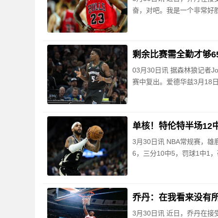
奋，对吧。我是一个非常好胜
剩余比赛需全勤才够6
03月30日讯 据森林狼记者J
赛中复出。爱德华兹3月18
单核！特伦特半场12中
3月30日讯 NBA常规赛，
6，三分10中5，罚球1中1
乔丹：在我看来没有所
3月30日讯 近日，乔丹在接