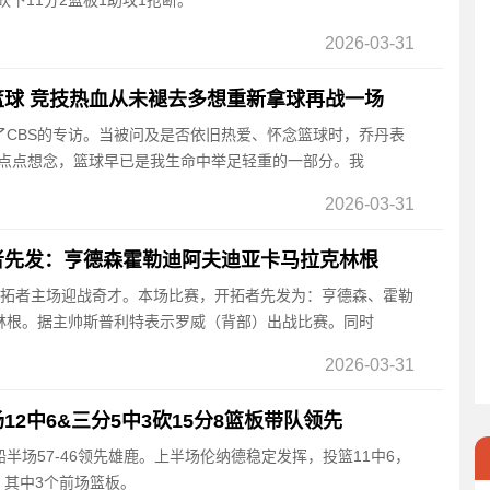
砍下11分2篮板1助攻1抢断。
2026-03-31
球 竞技热血从未褪去多想重新拿球再战一场
受了CBS的专访。当被问及是否依旧热爱、怀念篮球时，乔丹表
一点点想念，篮球早已是我生命中举足轻重的一部分。我
2026-03-31
者先发：亨德森霍勒迪阿夫迪亚卡马拉克林根
，开拓者主场迎战奇才。本场比赛，开拓者先发为：亨德森、霍勒
林根。据主帅斯普利特表示罗威（背部）出战比赛。同时
2026-03-31
2中6&三分5中3砍15分8篮板带队领先
快船半场57-46领先雄鹿。上半场伦纳德稳定发挥，投篮11中6，
，其中3个前场篮板。