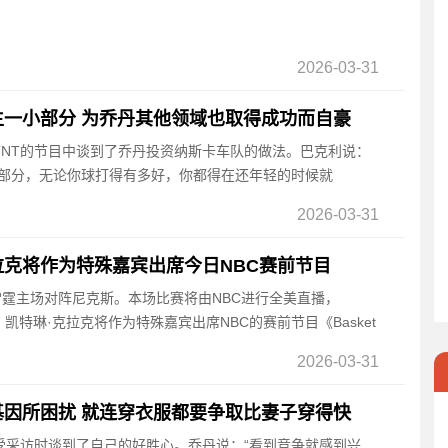
2026-03-31
一小部分 为乔丹其他领域也取得成功而自豪
在TNT的节目中谈到了乔丹投资纳斯卡车队的做法。巴克利说：
小部分，无论你球打得有多好，你都得在还年轻的时候就
2026-03-31
克将作为特殊嘉宾出席今日NBC赛前节目
，雷霆主场对阵尼克斯。本场比赛将由NBC进行全美直播，
凯特琳·克拉克将作为特殊嘉宾出席NBC的赛前节目《Basket
2026-03-31
因所困扰 就连穿衣服都要争取比妻子穿得快
接受采访时谈到了自己的好胜心。乔丹说：“看到竞争就感到兴