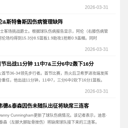
2026-03-31
伦&斯特鲁斯因伤病管理缺阵
，骑士客场挑战爵士。根据球队伤病报告显示，阿伦（右膝伤病管
均得到15.3分8.5篮板1.9助攻1抢断0.9盖帽。同时
2026-03-31
出战11分钟 11中7&三分6中2轰下16分
热火首节36-34领先步行者。首节比赛，热火后卫希罗进攻端发挥
重任，他出战11分钟，11中7，三分6中2砍下16分1篮板。
2026-03-31
韦德&泰森因伤未随队出征将缺席三连客
anny Cunningham更新了球队伤病情况。该记者表示，迪恩·
·泰森（左脚大脚趾骨挫伤）将缺席球队接下来的三连客。