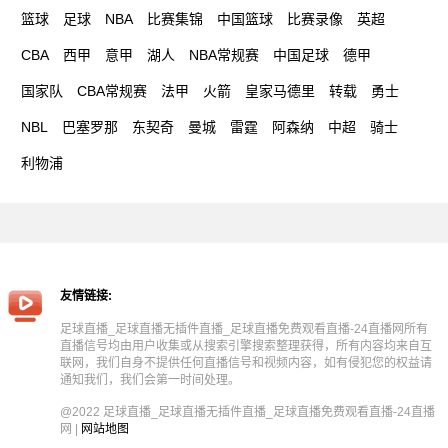
篮球
足球
NBA
比赛集锦
中国篮球
比赛录像
英超
CBA
西甲
意甲
湖人
NBA常规赛
中国足球
德甲
国家队
CBA常规赛
法甲
火箭
皇家马德里
转载
勇士
NBL
巴塞罗那
东契奇
曼城
雷霆
阿森纳
中超
骑士
利物浦
友情链接:
足球直播_足球直播无插件直播_足球直播免费观看直播-24直播网所有
直播信号均由用户收集或从搜索引擎搜索整理获得，所有内容均来自互
联网，我们自身不提供任何直播信号和视频内容，如有侵犯您的权益请
通知我们，我们会第一时间处理。
@2022 足球直播_足球直播无插件直播_足球直播免费观看直播-24直播
网 |
网站地图