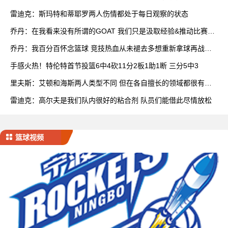
队
雷迪克：斯玛特和蒂耶罗两人伤情都处于每日观察的状态
乔丹：在我看来没有所谓的GOAT 我们只是汲取经验&推动比赛发
展
乔丹：我百分百怀念篮球 竞技热血从未褪去多想重新拿球再战一
场
手感火热！特伦特首节投篮6中4砍11分2板1助1断 三分5中3
里夫斯：艾顿和海斯两人类型不同 但在各自擅长的领域都很有效
率
雷迪克：高尔夫是我们队内很好的粘合剂 队员们能借此尽情放松
篮球视频