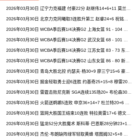
2026年03月30日 辽宁力克福建 付豪22分 赵继伟14+6+11 莫兰德
20+15 邹阳18+5
2026年03月30日 北京力克同曦取3连胜升第三 赵睿24+6 祝铭震1
9分 郭昊文缺阵
2026年03月30日 WCBA季后赛1/4决赛G2 上海女篮 91 - 104 四
川女篮 全场集锦
2026年03月30日 WCBA季后赛1/4决赛G2 武汉女篮 68 - 101 山
西女篮 全场集锦
2026年03月30日 WCBA季后赛1/4决赛G2 江苏女篮 83 - 73 东莞
女篮 全场集锦
2026年03月30日 WCBA季后赛1/4决赛G2 山东女篮 86 - 80 新疆
女篮 全场集锦
2026年03月30日 青岛大胜北控 约瑟夫·杨30+9 廖三宁15+6 豪斯
14中1
2026年03月30日 掘金轻取勇士迎6连胜 约基奇25+15+8 穆雷20+
6+7 波津23分
2026年03月30日 雷霆击败尼克斯 SGA连续135场20+ 布伦森30分
唐斯15+18
2026年03月30日 火箭送鹈鹕5连败 申京36+14+7 杜兰特20+6 锡
安18分
2026年03月30日 篮网大胜国王结束10连败 特拉奥雷17+6 德文·
卡特20+8
2026年03月30日 猛龙52分大胜魔术 斯科蒂·巴恩斯28分钟23+15
班凯罗14中3
2026年03月30日 杰伦·布朗缺阵绿军轻取黄蜂 塔图姆32+5+8 普