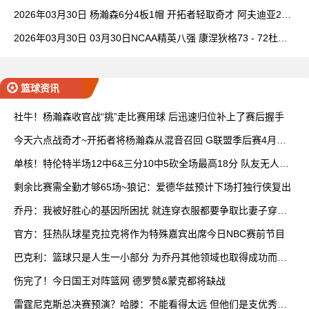
理查德28+6+6
2026年03月30日 杨瀚森6分4板1帽 开拓者轻取奇才 阿夫迪亚20+
7+5 卡马拉23+7
2026年03月30日 03月30日NCAA精英八强 康涅狄格73 - 72杜克
全场集锦
篮球资讯
社牛！杨瀚森收官战“挑”走比赛用球 后迅速归位补上了赛后握手
今天六点战奇才~开拓者将杨瀚森从混音召回 G联盟季后赛4月开
打
单核！特伦特半场12中6&三分10中5砍全场最高18分 队友无人上
双
剩余比赛需全勤才够65场~狼记：爱德华兹预计下场打独行侠复出
乔丹：我被好胜心的基因所困扰 就连穿衣服都要争取比妻子穿得
快
官方：狂热队球星克拉克将作为特殊嘉宾出席今日NBC赛前节目
巴克利：篮球只是人生一小部分 为乔丹其他领域也取得成功而自
豪
伤完了！今日国王对阵篮网 德罗赞&蒙克都将缺战
雷霆尼克斯总决赛预演？哈滕：不能看得太远 但他们是支优秀球