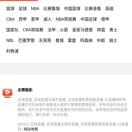
篮球
足球
NBA
比赛集锦
中国篮球
比赛录像
英超
CBA
西甲
意甲
湖人
NBA常规赛
中国足球
德甲
国家队
CBA常规赛
法甲
火箭
皇家马德里
转载
勇士
NBL
巴塞罗那
东契奇
曼城
雷霆
阿森纳
中超
骑士
利物浦
友情链接:
足球直播_足球直播无插件直播_足球直播免费观看直播-24直播网所有
直播信号均由用户收集或从搜索引擎搜索整理获得，所有内容均来自互
联网，我们自身不提供任何直播信号和视频内容，如有侵犯您的权益请
通知我们，我们会第一时间处理。
@2022 足球直播_足球直播无插件直播_足球直播免费观看直播-24直播
网 |
网站地图