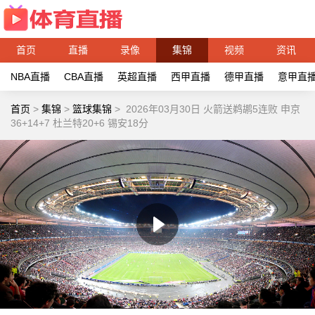
首页
直播
录像
集锦
视频
资讯
NBA直播
CBA直播
英超直播
西甲直播
德甲直播
意甲直
首页
>
集锦
>
篮球集锦
>
2026年03月30日 火箭送鹈鹕5连败 申京
36+14+7 杜兰特20+6 锡安18分