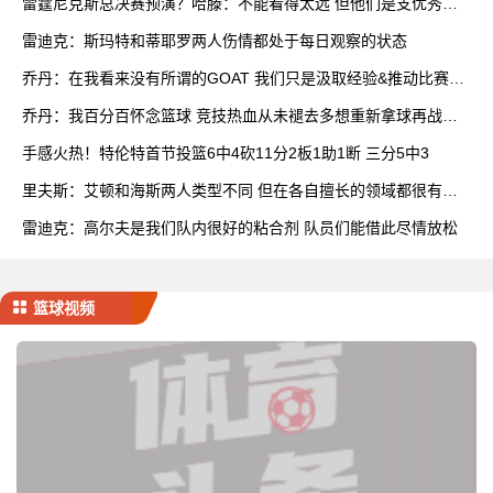
雷霆尼克斯总决赛预演？哈滕：不能看得太远 但他们是支优秀球
队
雷迪克：斯玛特和蒂耶罗两人伤情都处于每日观察的状态
乔丹：在我看来没有所谓的GOAT 我们只是汲取经验&推动比赛发
展
乔丹：我百分百怀念篮球 竞技热血从未褪去多想重新拿球再战一
场
手感火热！特伦特首节投篮6中4砍11分2板1助1断 三分5中3
里夫斯：艾顿和海斯两人类型不同 但在各自擅长的领域都很有效
率
雷迪克：高尔夫是我们队内很好的粘合剂 队员们能借此尽情放松
篮球视频