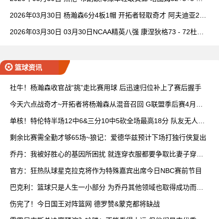
理查德28+6+6
2026年03月30日 杨瀚森6分4板1帽 开拓者轻取奇才 阿夫迪亚20+
7+5 卡马拉23+7
2026年03月30日 03月30日NCAA精英八强 康涅狄格73 - 72杜克
全场集锦
篮球资讯
社牛！杨瀚森收官战“挑”走比赛用球 后迅速归位补上了赛后握手
今天六点战奇才~开拓者将杨瀚森从混音召回 G联盟季后赛4月开
打
单核！特伦特半场12中6&三分10中5砍全场最高18分 队友无人上
双
剩余比赛需全勤才够65场~狼记：爱德华兹预计下场打独行侠复出
乔丹：我被好胜心的基因所困扰 就连穿衣服都要争取比妻子穿得
快
官方：狂热队球星克拉克将作为特殊嘉宾出席今日NBC赛前节目
巴克利：篮球只是人生一小部分 为乔丹其他领域也取得成功而自
豪
伤完了！今日国王对阵篮网 德罗赞&蒙克都将缺战