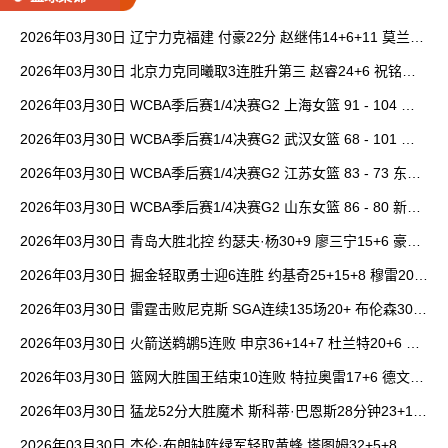
2026年03月30日 辽宁力克福建 付豪22分 赵继伟14+6+11 莫兰德
20+15 邹阳18+5
2026年03月30日 北京力克同曦取3连胜升第三 赵睿24+6 祝铭震1
9分 郭昊文缺阵
2026年03月30日 WCBA季后赛1/4决赛G2 上海女篮 91 - 104 四
川女篮 全场集锦
2026年03月30日 WCBA季后赛1/4决赛G2 武汉女篮 68 - 101 山
西女篮 全场集锦
2026年03月30日 WCBA季后赛1/4决赛G2 江苏女篮 83 - 73 东莞
女篮 全场集锦
2026年03月30日 WCBA季后赛1/4决赛G2 山东女篮 86 - 80 新疆
女篮 全场集锦
2026年03月30日 青岛大胜北控 约瑟夫·杨30+9 廖三宁15+6 豪斯
14中1
2026年03月30日 掘金轻取勇士迎6连胜 约基奇25+15+8 穆雷20+
6+7 波津23分
2026年03月30日 雷霆击败尼克斯 SGA连续135场20+ 布伦森30分
唐斯15+18
2026年03月30日 火箭送鹈鹕5连败 申京36+14+7 杜兰特20+6 锡
安18分
2026年03月30日 篮网大胜国王结束10连败 特拉奥雷17+6 德文·
卡特20+8
2026年03月30日 猛龙52分大胜魔术 斯科蒂·巴恩斯28分钟23+15
班凯罗14中3
2026年03月30日 杰伦·布朗缺阵绿军轻取黄蜂 塔图姆32+5+8 普